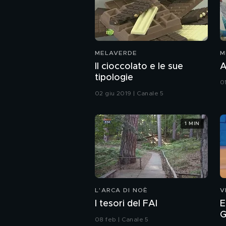
MELAVERDE
M
Il cioccolato e le sue
A
tipologie
0
02 giu 2019 | Canale 5
1 MIN
L'ARCA DI NOÈ
V
I tesori del FAI
E
G
08 feb | Canale 5