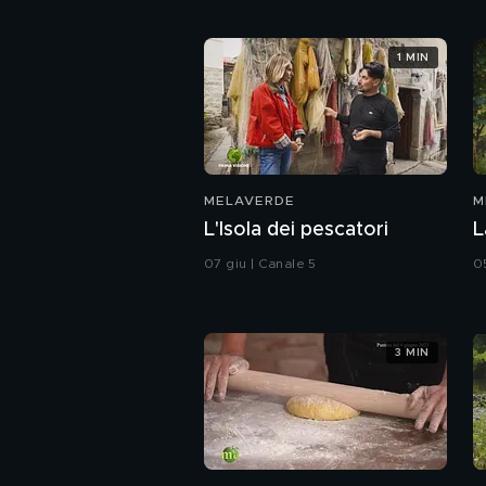
1 MIN
MELAVERDE
M
L'Isola dei pescatori
L
07 giu | Canale 5
0
3 MIN