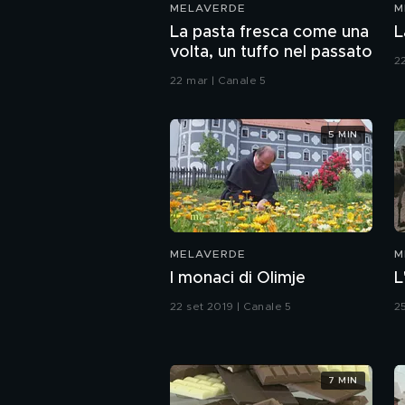
MELAVERDE
M
La pasta fresca come una
L
volta, un tuffo nel passato
2
22 mar | Canale 5
5 MIN
MELAVERDE
M
I monaci di Olimje
L
22 set 2019 | Canale 5
2
7 MIN