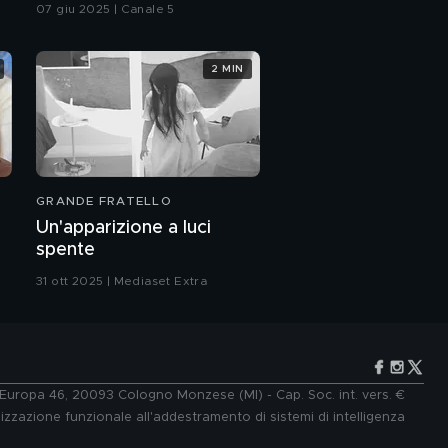
07 giu 2025 | Canale 5
2 MIN
GRANDE FRATELLO
Un'apparizione a luci
spente
31 ott 2025 | Mediaset Extra
e Europa 46, 20093 Cologno Monzese (MI) - Cap. Soc. int. vers. €
lizzazione funzionale all'addestramento di sistemi di intelligenza