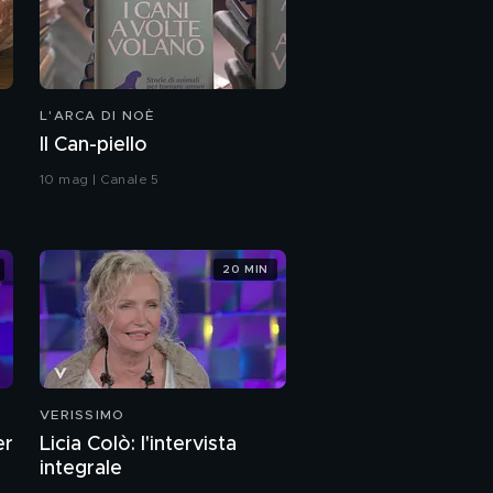
L'ARCA DI NOÈ
Il Can-piello
10 mag | Canale 5
20 MIN
VERISSIMO
er
Licia Colò: l'intervista
integrale