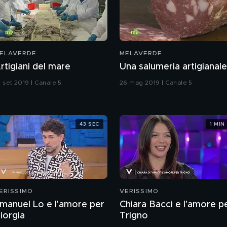
ELAVERDE
MELAVERDE
rtigiani del mare
Una salumeria artigianale
1 set 2019 | Canale 5
26 mag 2019 | Canale 5
43 SEC
1 MIN
ERISSIMO
VERISSIMO
manuel Lo e l'amore per
Chiara Bacci e l'amore p
iorgia
Trigno