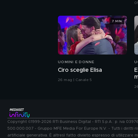
0
7 MIN
UOMINI E DONNE
U
Ciro sceglie Elisa
E
m
26 mag | Canale 5
2
Copyright ©1999-2026 RTI Business Digital - RTI S.p.A.: p. iva 039
500.000.007 - Gruppo MFE Media For Europe N.V. - Tutti i diritti ris
artificiale generativa. È altresì fatto divieto espresso di utilizzare