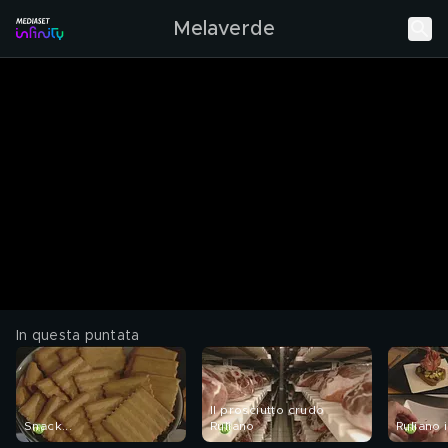
Melaverde
In questa puntata
Il prosciutto crudo
Snack...
Ruliano
Ruliano 