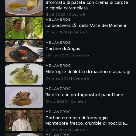
Sformato di patate con crema di carote
e cipolla caramellata
11 ott 2020 | Canale 5
MELAVERDE
La biodiversitÃ della Valle dei Mocheni
01 nov 2020 | Canale 5
MELAVERDE
Tartare di Angus
29 nov 2020 | Canale 5
MELAVERDE
Millefoglie di filetto di maialino e asparagi
09 mag 2021 | Canale 5
MELAVERDE
Ricette con protagonista il panettone
13 dic 2020 | Canale 5
MELAVERDE
Tortino cremoso di formaggio
Montebore fresco, crumble di nocciole
piemontesi e gel di pesca nobile di
01 nov 2020 | Canale 5
Volpedo
MELAVERDE