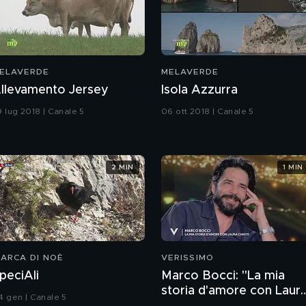
ELAVERDE
MELAVERDE
llevamento Jersey
Isola Azzurra
9 lug 2018 | Canale 5
06 ott 2018 | Canale 5
2 MIN
1 MIN
'ARCA DI NOÈ
VERISSIMO
peciAli
Marco Bocci: "La mia
storia d'amore con Laur
4 gen | Canale 5