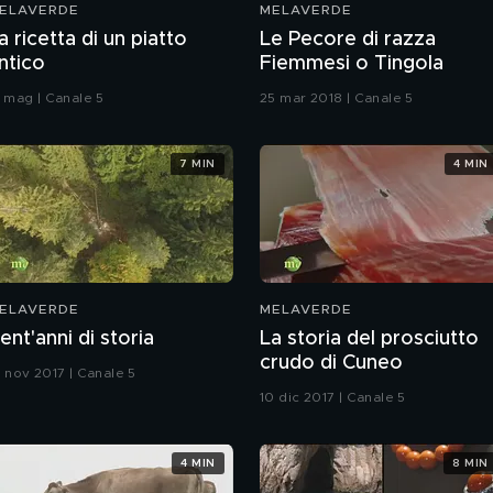
ELAVERDE
MELAVERDE
a ricetta di un piatto
Le Pecore di razza
ntico
Fiemmesi o Tingola
7 mag | Canale 5
25 mar 2018 | Canale 5
7 MIN
4 MIN
ELAVERDE
MELAVERDE
ent'anni di storia
La storia del prosciutto
crudo di Cuneo
9 nov 2017 | Canale 5
10 dic 2017 | Canale 5
4 MIN
8 MIN