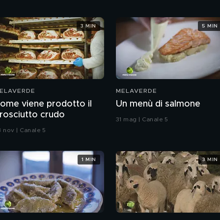
3 MIN
5 MIN
ELAVERDE
MELAVERDE
ome viene prodotto il
Un menù di salmone
rosciutto crudo
31 mag | Canale 5
3 nov | Canale 5
1 MIN
3 MIN