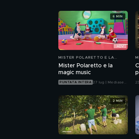
6 MIN
MISTER POLARETTO E LA
M
MAGIC MUSIC
Mister Polaretto e la
C
magic music
p
27 lug | Mediaset
2
PUNTATA INTERA
Infinity
2 MIN