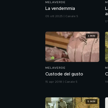
MELAVERDE
M
La vendemmia
L
a
05 ott 2025 | Canale 5
1
3 MIN
MELAVERDE
M
Custode del gusto
C
15 apr 2018 | Canale 5
1
5 MIN