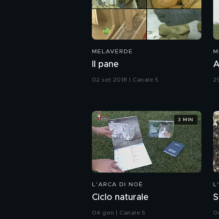
MELAVERDE
M
Il pane
A
02 set 2018 | Canale 5
2
3 MIN
L'ARCA DI NOÈ
L
Ciclo naturale
S
04 gen | Canale 5
0