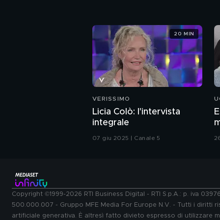
20 MIN
VERISSIMO
U
Licia Colò: l'intervista
E
integrale
m
07 giu 2025 | Canale 5
2
Copyright ©1999-2026 RTI Business Digital - RTI S.p.A.: p. iva 039
500.000.007 - Gruppo MFE Media For Europe N.V. - Tutti i diritti ris
artificiale generativa. È altresì fatto divieto espresso di utilizzare