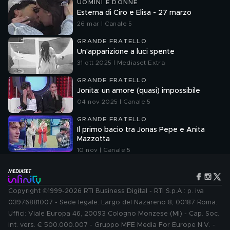
UOMINI E DONNE
Esterna di Ciro e Elisa - 27 marzo
26 mar | Canale 5
GRANDE FRATELLO
Un'apparizione a luci spente
31 ott 2025 | Mediaset Extra
GRANDE FRATELLO
Jonita: un amore (quasi) impossibile
04 nov 2025 | Canale 5
GRANDE FRATELLO
Il primo bacio tra Jonas Pepe e Anita
Mazzotta
10 nov | Canale 5
Copyright ©1999-2026 RTI Business Digital - RTI S.p.A.: p. iva
03976881007 - Sede legale: Largo del Nazareno 8, 00187 Roma.
Uffici: Viale Europa 46, 20093 Cologno Monzese (MI) - Cap. Soc.
int. vers. € 500.000.007 - Gruppo MFE Media For Europe N.V. -