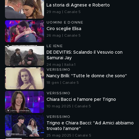
La storia di Agnese e Roberto
29 mag | Canale 5
UOMINI E DONNE
Ciro sceglie Elisa
26 mag | Canale 5
LE IENE
DE DEVITIIS: Scalando il Vesuvio con
Samurai Jay
24 mag | Italia 1
VERISSIMO
Nancy Brilli: "Tutte le donne che sono"
18 gen | Canale 5
VERISSIMO
Chiara Bacci e l'amore per Trigno
10 mag 2025 | Canale 5
VERISSIMO
Trigno e Chiara Bacci: "Ad Amici abbiamo
trovato l'amore"
25 mag 2025 | Canale 5