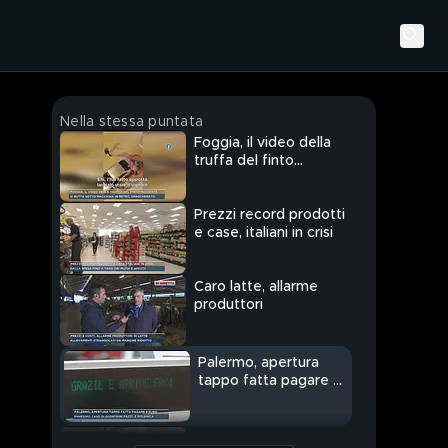
Nella stessa puntata
Foggia, il video della
truffa del finto
incidente
Prezzi record prodotti
e case, italiani in crisi
Caro latte, allarme
produttori
Palermo, apertura
tappo fatta pagare 8
euro
Padova, baby bulle si