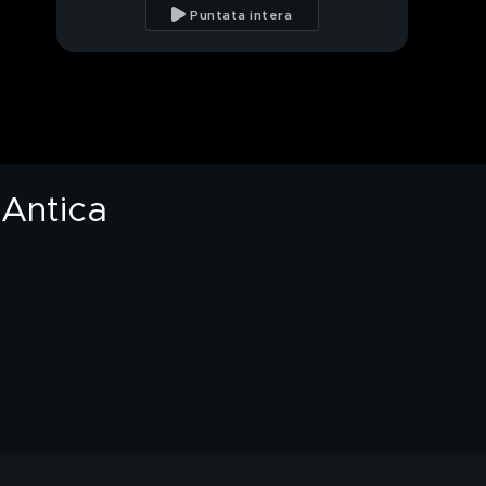
accaniscono su
Puntata intera
coetanea
Giulia e Filippo, il
mistero degli ex
fidanzatini scomparsi
Giulia, scomparsa da
sabato, parla la zia
a Antica
Giulia, il vocale alla zia
prima della scomparsa
Da Fossò, il giallo delle
macchie di sangue
sull'asfalto
Scomparsa Giulia,
l'appello dello zio
Processo Piazzolla,
condannato l'ex