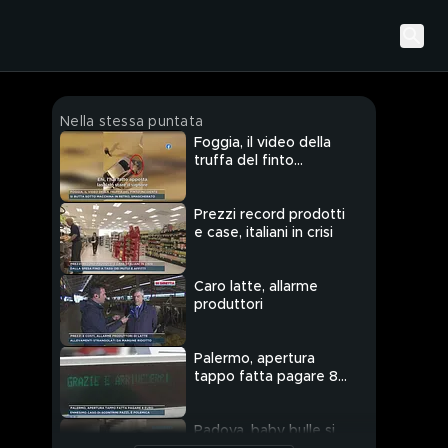
Nella stessa puntata
Foggia, il video della
truffa del finto
incidente
Prezzi record prodotti
e case, italiani in crisi
Caro latte, allarme
produttori
Palermo, apertura
tappo fatta pagare 8
euro
Padova, baby bulle si