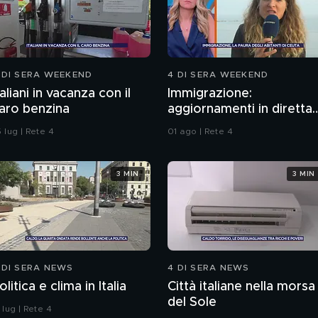
 DI SERA WEEKEND
4 DI SERA WEEKEND
taliani in vacanza con il
Immigrazione:
aro benzina
aggiornamenti in diretta
da Ceuta
 lug | Rete 4
01 ago | Rete 4
3 MIN
3 MIN
 DI SERA NEWS
4 DI SERA NEWS
olitica e clima in Italia
Città italiane nella morsa
del Sole
 lug | Rete 4