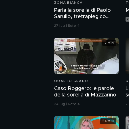
ZONA BIANCA
T
Parla la sorella di Paolo
M
Sarullo, tretraplegico
P
dopo l'aggressione di una
27 lug | Rete 4
baby gang
2 MIN
QUARTO GRADO
Q
Caso Roggero: le parole
L
della sorella di Mazzarino
s
o
24 lug | Rete 4
25
54 MIN