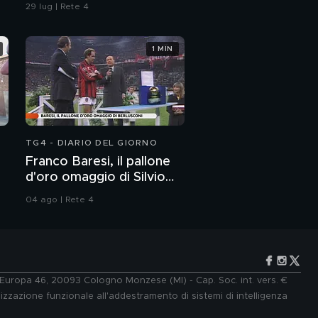
confronti della polizia"
29 lug | Rete 4
1 MIN
TG4 - DIARIO DEL GIORNO
Franco Baresi, il pallone
d'oro omaggio di Silvio
Berlusconi
04 ago | Rete 4
e Europa 46, 20093 Cologno Monzese (MI) - Cap. Soc. int. vers. €
lizzazione funzionale all'addestramento di sistemi di intelligenza