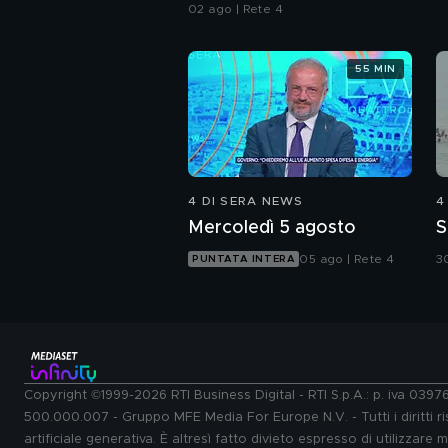
02 ago | Rete 4
55 MIN
4 DI SERA NEWS
4
Mercoledì 5 agosto
S
05 ago | Rete 4
30
PUNTATA INTERA
Copyright ©1999-2026 RTI Business Digital - RTI S.p.A.: p. iva 039
500.000.007 - Gruppo MFE Media For Europe N.V. - Tutti i diritti ris
artificiale generativa. È altresì fatto divieto espresso di utilizzare