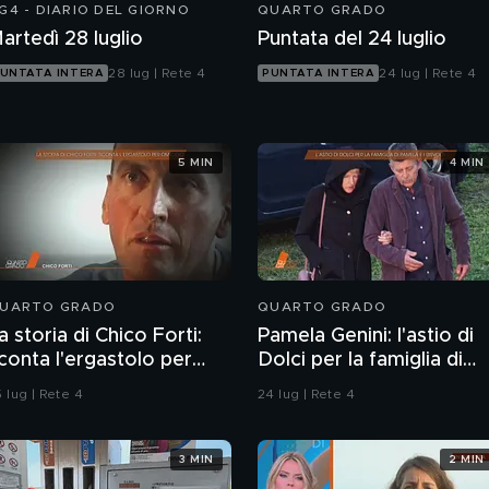
G4 - DIARIO DEL GIORNO
QUARTO GRADO
artedì 28 luglio
Puntata del 24 luglio
28 lug | Rete 4
24 lug | Rete 4
UNTATA INTERA
PUNTATA INTERA
5 MIN
4 MIN
UARTO GRADO
QUARTO GRADO
a storia di Chico Forti:
Pamela Genini: l'astio di
conta l'ergastolo per
Dolci per la famiglia di
micidio
Pamela
 lug | Rete 4
24 lug | Rete 4
3 MIN
2 MIN