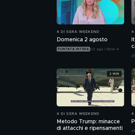
4 DI SERA WEEKEND
4
Domenica 2 agosto
I
c
02 ago | Rete 4
PUNTATA INTERA
25
2 MIN
4 DI SERA WEEKEND
4
Metodo Trump: minacce
P
di attacchi e ripensamenti
31