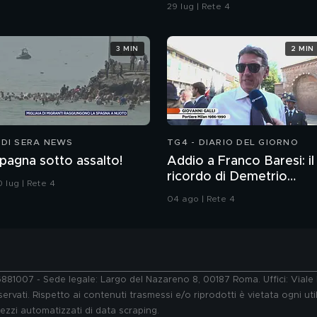
29 lug | Rete 4
3 MIN
2 MIN
 DI SERA NEWS
TG4 - DIARIO DEL GIORNO
pagna sotto assalto!
Addio a Franco Baresi: il
ricordo di Demetrio
 lug | Rete 4
Albertini, Clarence
04 ago | Rete 4
Seedorf e Giovanni Galli
76881007 - Sede legale: Largo del Nazareno 8, 00187 Roma. Uffici: Vial
ervati. Rispetto ai contenuti trasmessi e/o riprodotti è vietata ogni uti
 mezzi automatizzati di data scraping.