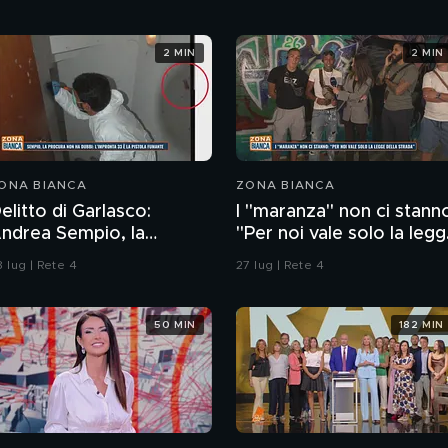
2 MIN
2 MIN
ONA BIANCA
ZONA BIANCA
elitto di Garlasco:
I "maranza" non ci stann
rea Sempio, la
"Per noi vale solo la leg
rocura di Pavia non ha
della strada"
 lug | Rete 4
27 lug | Rete 4
ubbi: l'impronta 33 è la
istola fumante
50 MIN
182 MIN