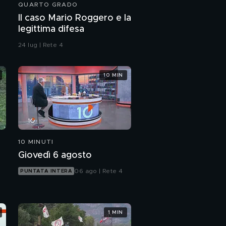
QUARTO GRADO
Grande Fratello, le
Il caso Mario Roggero e la
emozioni della 19esima
legittima difesa
puntata
24 lug | Rete 4
10 MIN
10 MINUTI
Giovedì 6 agosto
06 ago | Rete 4
PUNTATA INTERA
1 MIN