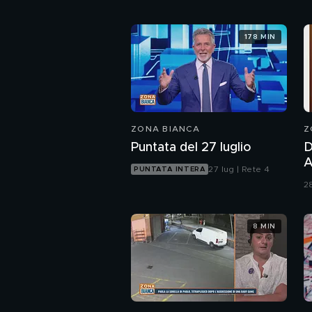
178 MIN
ZONA BIANCA
Z
Puntata del 27 luglio
D
And
27 lug | Rete 4
PUNTATA INTERA
P
28
d
p
8 MIN