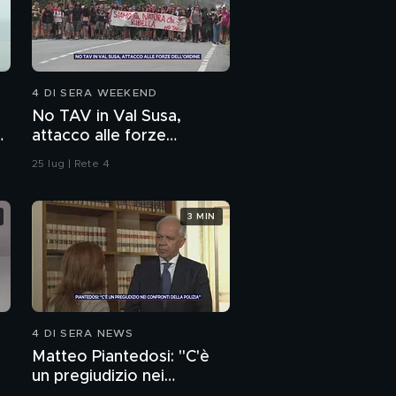
4 DI SERA WEEKEND
No TAV in Val Susa,
attacco alle forze
dell'ordine
25 lug | Rete 4
3 MIN
4 DI SERA NEWS
Matteo Piantedosi: "C'è
un pregiudizio nei