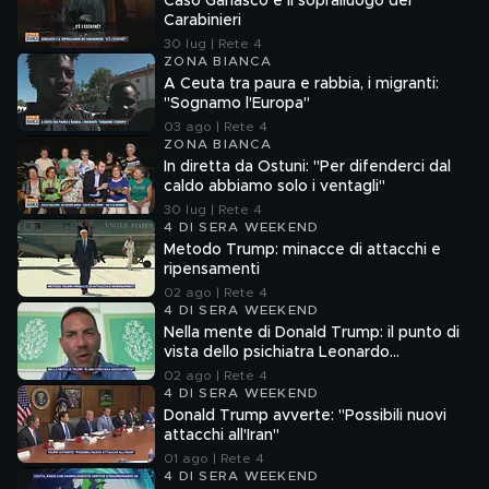
Caso Garlasco e il sopralluogo dei
Carabinieri
30 lug | Rete 4
ZONA BIANCA
A Ceuta tra paura e rabbia, i migranti:
"Sognamo l'Europa"
03 ago | Rete 4
ZONA BIANCA
In diretta da Ostuni: "Per difenderci dal
caldo abbiamo solo i ventagli"
30 lug | Rete 4
4 DI SERA WEEKEND
Metodo Trump: minacce di attacchi e
ripensamenti
02 ago | Rete 4
4 DI SERA WEEKEND
Nella mente di Donald Trump: il punto di
vista dello psichiatra Leonardo
Mendolicchio
02 ago | Rete 4
4 DI SERA WEEKEND
Donald Trump avverte: "Possibili nuovi
attacchi all'Iran"
01 ago | Rete 4
4 DI SERA WEEKEND