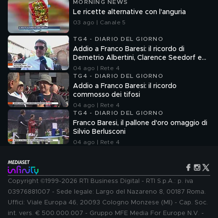
MORNING NEWS
Le ricette alternative con l'anguria
03 ago | Canale 5
TG4 - DIARIO DEL GIORNO
Addio a Franco Baresi: il ricordo di
Demetrio Albertini, Clarence Seedorf e
Giovanni Galli
04 ago | Rete 4
TG4 - DIARIO DEL GIORNO
Addio a Franco Baresi: il ricordo
commosso dei tifosi
04 ago | Rete 4
TG4 - DIARIO DEL GIORNO
Franco Baresi, il pallone d'oro omaggio di
Silvio Berlusconi
04 ago | Rete 4
Copyright ©1999-2026 RTI Business Digital - RTI S.p.A.: p. iva
03976881007 - Sede legale: Largo del Nazareno 8, 00187 Roma.
Uffici: Viale Europa 46, 20093 Cologno Monzese (MI) - Cap. Soc.
int. vers. € 500.000.007 - Gruppo MFE Media For Europe N.V. -