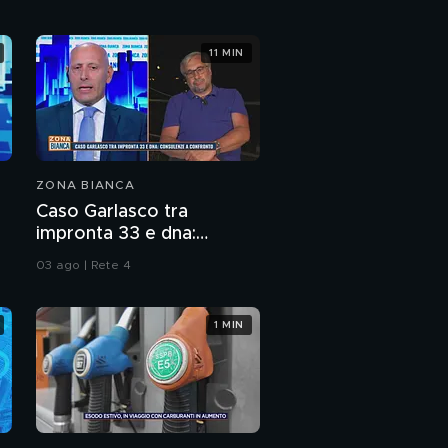
Sempio nel 2017 sullo
scontrino
"Le guerre si perdono
11 MIN
sempre", il romanzo di
Andrea Ferrari
ZONA BIANCA
Caso Garlasco tra
impronta 33 e dna:
consulenze a confronto
03 ago | Rete 4
1 MIN