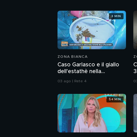
3 MIN
ZONA BIANCA
Z
Caso Garlasco e il giallo
C
dell'estathè nella
3
spazzatura
d
03 ago | Rete 4
0
54 MIN