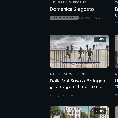
4 DI SERA WEEKEND
Z
Domenica 2 agosto
B
d
02 ago | Rete 4
PUNTATA INTERA
a
23
3 MIN
4 DI SERA WEEKEND
4
Dalla Val Susa a Bologna,
U
gli antagonisti contro le
"
forze dell'ordine
a
26 lug | Rete 4
0
3 MIN