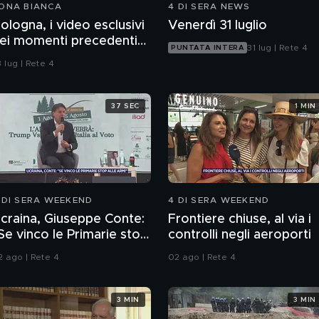
ONA BIANCA
4 DI SERA NEWS
ologna, i video esclusivi
Venerdì 31 luglio
ei momenti precedenti
31 lug | Rete 4
PUNTATA INTERA
lla morte di Fakir
 lug | Rete 4
37 SEC
1 MIN
 DI SERA WEEKEND
4 DI SERA WEEKEND
craina, Giuseppe Conte:
Frontiere chiuse, al via i
Se vinco le Primarie stop
controlli negli aeroporti
lle armi"
2 ago | Rete 4
02 ago | Rete 4
3 MIN
3 MIN