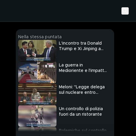
Nella stessa puntata
L'incontro tra Donald
Trump e Xi Jinping a
Pechino
La guerra in
Medioriente e l'impatto
del caro energia
Meloni: "Legge delega
sul nucleare entro
l'estate"
Un controllo di polizia
fuori da un ristorante
Polemiche sul controllo