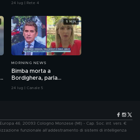
24 lug | Rete 4
5 MIN
MORNING NEWS
Bimba morta a
Bordighera, parla
l'avvocato di Emanuel
24 lug | Canale 5
Iannuzzi
e Europa 46, 20093 Cologno Monzese (MI) - Cap. Soc. int. vers. €
lizzazione funzionale all'addestramento di sistemi di intelligenza