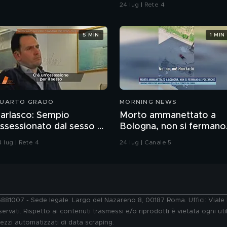
contaminazione sulle
24 lug | Rete 4
unghie?
5 MIN
1 MIN
UARTO GRADO
MORNING NEWS
arlasco: Sempio
Morto ammanettato a
ssessionato dal sesso o
Bologna, non si fermano
agazzo rispettoso?
le polemiche
 lug | Rete 4
24 lug | Canale 5
76881007 - Sede legale: Largo del Nazareno 8, 00187 Roma. Uffici: Vial
ervati. Rispetto ai contenuti trasmessi e/o riprodotti è vietata ogni uti
 mezzi automatizzati di data scraping.