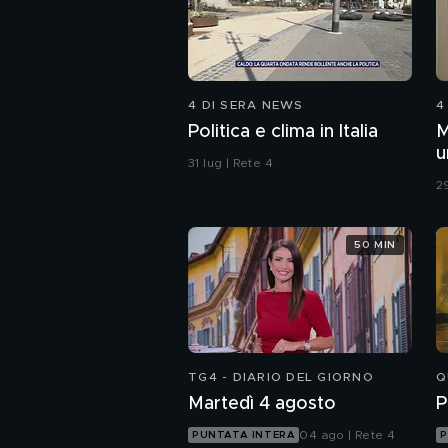
4 DI SERA NEWS
4
Politica e clima in Italia
M
u
31 lug | Rete 4
c
29
50 MIN
TG4 - DIARIO DEL GIORNO
Q
Martedì 4 agosto
P
04 ago | Rete 4
PUNTATA INTERA
P