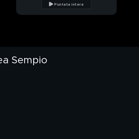
di polizia, tra proteste
Puntata intera
e tensioni
Polemiche sulla
sicurezza, la
testimonianza di una
cittadina
La principessa Kate
Middleton a Reggio
Emilia
rea Sempio
Garlasco,
l'intercettazione di
Sempio del 14 aprile
2025
Garlasco, i 6 punti
della Procura contro
Andrea Sempio
Garlasco, Sempio e lo
scontrino del
parcheggio di
PROSSIMO VIDEO
Vigevano
Garlasco,
l'intercettazione di