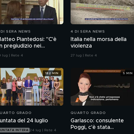
 DI SERA NEWS
4 DI SERA NEWS
atteo Piantedosi: "C'è
Italia nella morsa della
n pregiudizio nei
violenza
onfronti della polizia"
 lug | Rete 4
27 lug | Rete 4
182 MIN
5 MIN
UARTO GRADO
QUARTO GRADO
untata del 24 luglio
Garlasco: consulente
Poggi, c'è stata
24 lug | Rete 4
UNTATA INTERA