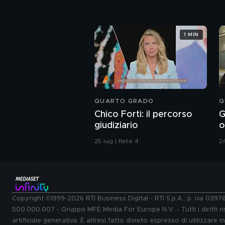
1 MIN
QUARTO GRADO
Q
Chico Forti: il percorso
G
giudiziario
o
r
25 lug | Rete 4
24
Copyright ©1999-2026 RTI Business Digital - RTI S.p.A.: p. iva 039
500.000.007 - Gruppo MFE Media For Europe N.V. - Tutti i diritti ris
artificiale generativa. È altresì fatto divieto espresso di utilizzare