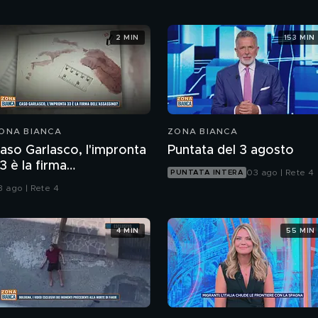
2 MIN
153 MIN
ONA BIANCA
ZONA BIANCA
aso Garlasco, l'impronta
Puntata del 3 agosto
3 è la firma
03 ago | Rete 4
PUNTATA INTERA
ell'assassino?
3 ago | Rete 4
4 MIN
55 MIN