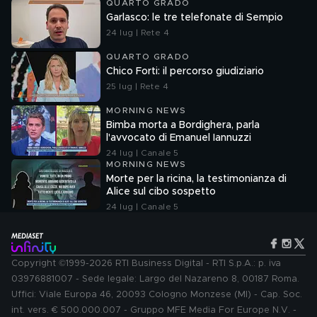
QUARTO GRADO
Garlasco: le tre telefonate di Sempio
24 lug | Rete 4
QUARTO GRADO
Chico Forti: il percorso giudiziario
25 lug | Rete 4
MORNING NEWS
Bimba morta a Bordighera, parla
l'avvocato di Emanuel Iannuzzi
24 lug | Canale 5
MORNING NEWS
Morte per la ricina, la testimonianza di
Alice sul cibo sospetto
24 lug | Canale 5
Copyright ©1999-2026 RTI Business Digital - RTI S.p.A.: p. iva
03976881007 - Sede legale: Largo del Nazareno 8, 00187 Roma.
Uffici: Viale Europa 46, 20093 Cologno Monzese (MI) - Cap. Soc.
int. vers. € 500.000.007 - Gruppo MFE Media For Europe N.V. -