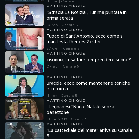
11 mar | Canale 5
MATTINO CINQUE
"Striscia La Notizia", l'ultima puntata in
prima serata
19 feb | Canale 5
MATTINO CINQUE
Fuoco di Sant'Antonio, ecco come si
manifesta l'herpes Zoster
27 gen | Canale 5
MATTINO CINQUE
Insonnia, cosa fare per prendere sonno?
07 apr | Canale 5
MATTINO CINQUE
Braccia, ecco come mantenerle toniche
e in forma
11 nov | Canale 5
MATTINO CINQUE
I Legnanesi "Non è Natale senza
panettone"
13 dic 2019 | Canale 5
MATTINO CINQUE
"La cattedrale del mare" arriva su Canale
5