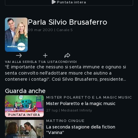
Puntata intera
Parla Silvio Brusaferro
09 mar 2020 | Canale 5
VAI ALLA SERIE
LA TUA LISTA
CONDIVIDI
"È importante che nessuno si senta immune e ognuno si
senta coinvolto nell'adottare misure che aiutino a
contenere i contagi". Così Silvio Brusaferro, presidente
dell'Istituto superiore di sanità, rivolge un appello all'Italia.
Guarda anche
MISTER POLARETTO E LA MAGIC MUSIC
Mister Polaretto e la magic music
27 lug | Mediaset Infinity
PUNTATA INTERA
MATTINO CINQUE
La seconda stagione della fiction
"Vanina"