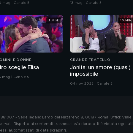
rande Fratello VIP
bacio
0 mag | Canale 5
13 mag | Canale 5
7 MIN
10 MIN
OMINI E DONNE
GRANDE FRATELLO
iro sceglie Elisa
Jonita: un amore (quasi)
impossibile
6 mag | Canale 5
04 nov 2025 | Canale 5
76881007 - Sede legale: Largo del Nazareno 8, 00187 Roma. Uffici: Vial
ervati. Rispetto ai contenuti trasmessi e/o riprodotti è vietata ogni uti
 mezzi automatizzati di data scraping.