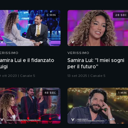
5 MIN
28 SEC
ERISSIMO
VERISSIMO
amira Lui e il fidanzato
Samira Lui: "I miei sogni
uigi
per il futuro"
9 ott 2023 | Canale 5
13 set 2025 | Canale 5
48 SEC
1 MIN