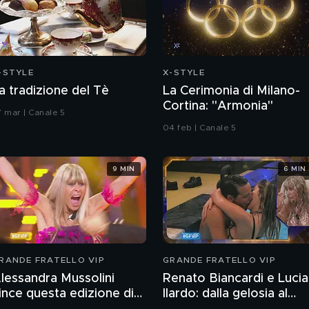
-STYLE
X-STYLE
a tradizione del Tè
La Cerimonia di Milano-
Cortina: "Armonia"
7 mar | Canale 5
04 feb | Canale 5
9 MIN
6 MIN
RANDE FRATELLO VIP
GRANDE FRATELLO VIP
lessandra Mussolini
Renato Biancardi e Lucia
ince questa edizione di
Ilardo: dalla gelosia al