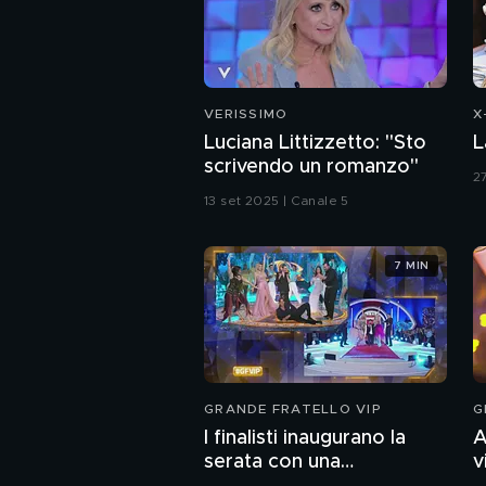
VERISSIMO
X
Luciana Littizzetto: "Sto
L
scrivendo un romanzo"
2
13 set 2025 | Canale 5
7 MIN
GRANDE FRATELLO VIP
G
I finalisti inaugurano la
A
serata con una
v