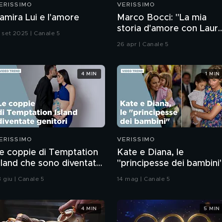
ERISSIMO
VERISSIMO
amira Lui e l'amore
Marco Bocci: "La mia
storia d'amore con Laur
3 set 2025 | Canale 5
Chiatti"
26 apr | Canale 5
4 MIN
1 MIN
ERISSIMO
VERISSIMO
e coppie di Temptation
Kate e Diana, le
sland che sono diventate
"principesse dei bambini
enitori
 giu | Canale 5
14 mag | Canale 5
4 MIN
5 MIN