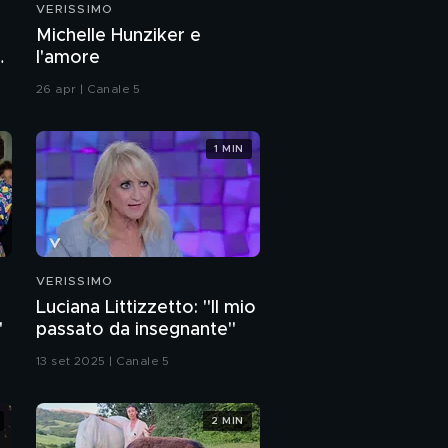
VERISSIMO
Guillermo Mariotto: "Il
Michelle Hunziker e
rapporto con i miei
a
l'amore
fratelli"
26 apr | Canale 5
Patty Pravo: l'intervista
integrale
1 MIN
I ringraziamenti di Silvia
Toffanin per lo staff di
Verissimo
VERISSIMO
Luciana Littizzetto: "Il mio
"
passato da insegnante"
13 set 2025 | Canale 5
2 MIN