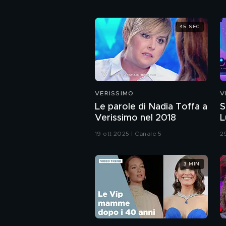
45 SEC
VERISSIMO
V
Le parole di Nadia Toffa a
S
Verissimo nel 2018
L
19 ott 2025 | Canale 5
2
3 MIN