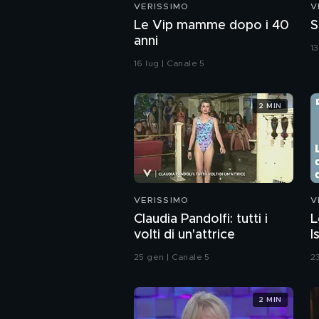
VERISSIMO
V
Le Vip mamme dopo i 40
S
anni
1
16 lug | Canale 5
2 MIN
VERISSIMO
V
Claudia Pandolfi: tutti i
L
volti di un'attrice
I
g
25 gen | Canale 5
23
2 MIN