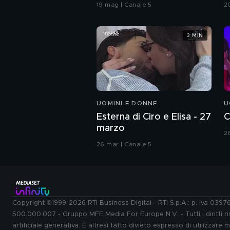
coreografia
G
19 mag | Canale 5
2
3 MIN
UOMINI E DONNE
U
Esterna di Ciro e Elisa - 27
C
marzo
2
26 mar | Canale 5
Copyright ©1999-2026 RTI Business Digital - RTI S.p.A.: p. iva 039
500.000.007 - Gruppo MFE Media For Europe N.V. - Tutti i diritti ris
artificiale generativa. È altresì fatto divieto espresso di utilizzare