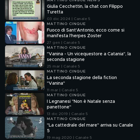
MATTINO CINQUE NEWS
Giulia Cecchettin, la chat con Filippo
Turetta
03 dic 2024 | Canale 5
MATTINO CINQUE
Fuoco di Sant'Antonio, ecco come si
manifesta l'herpes Zoster
27 gen | Canale 5
MATTINO CINQUE
"Vanina - Un vicequestore a Catania", la
seconda stagione
25 mar | Canale 5
MATTINO CINQUE
La seconda stagione della fiction
"Vanina"
11 mar | Canale 5
MATTINO CINQUE
I Legnanesi "Non è Natale senza
panettone"
13 dic 2019 | Canale 5
MATTINO CINQUE
"La cattedrale del mare" arriva su Canale
5
19 mag 2020 | Canale 5