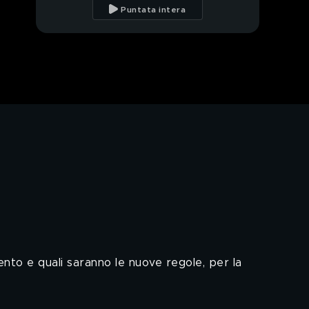
turismo in emergenz
Puntata intera
Fase 2 e aiuti ai
commercianti
Fase 2, riapertura
agenzie viaggi
Coronavirus, medici e
infermieri eroi
dimenticati
Virus, la denuncia di un
tecnico radiologo
Emergenza virus, parla
Beatrice Lorenzin
mento e quali saranno le nuove regole, per la
Quali sono i luoghi
dove ci si infetta di