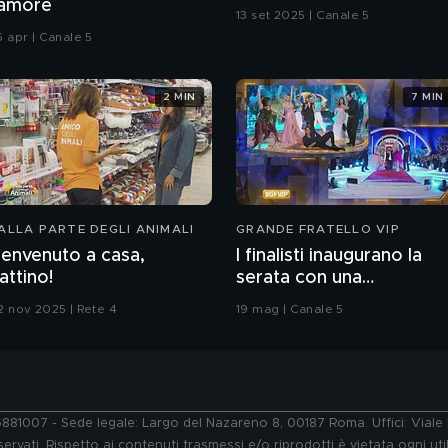
'amore
13 set 2025 | Canale 5
6 apr | Canale 5
2 MIN
7 MIN
ALLA PARTE DEGLI ANIMALI
GRANDE FRATELLO VIP
envenuto a casa,
I finalisti inaugurano la
attino!
serata con una
coreografia
2 nov 2025 | Rete 4
19 mag | Canale 5
76881007 - Sede legale: Largo del Nazareno 8, 00187 Roma. Uffici: Vial
ervati. Rispetto ai contenuti trasmessi e/o riprodotti è vietata ogni uti