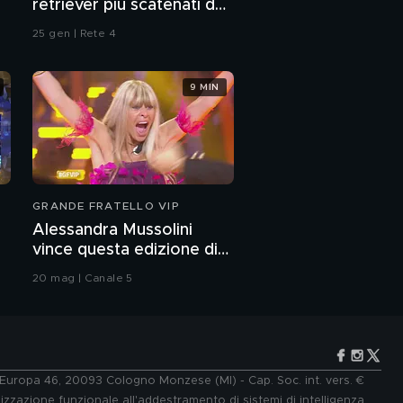
retriever più scatenati del
web
25 gen | Rete 4
9 MIN
GRANDE FRATELLO VIP
Alessandra Mussolini
vince questa edizione di
Grande Fratello VIP
20 mag | Canale 5
e Europa 46, 20093 Cologno Monzese (MI) - Cap. Soc. int. vers. €
lizzazione funzionale all'addestramento di sistemi di intelligenza