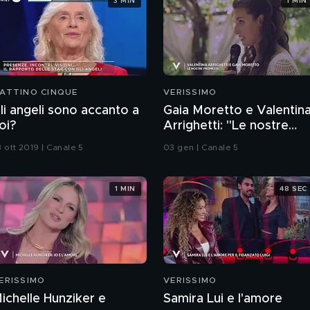
3 MIN
1 MIN
ATTINO CINQUE
VERISSIMO
li angeli sono accanto a
Gaia Moretto e Valentin
oi?
Arrighetti: "Le nostre
promesse"
3 ott 2019 | Canale 5
03 gen | Canale 5
1 MIN
48 SEC
ERISSIMO
VERISSIMO
ichelle Hunziker e
Samira Lui e l'amore