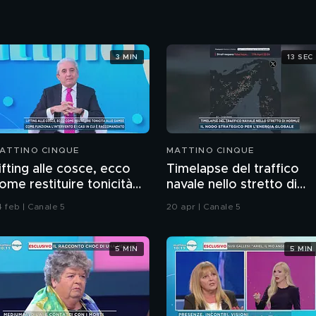
3 MIN
13 SEC
ATTINO CINQUE
MATTINO CINQUE
ifting alle cosce, ecco
Timelapse del traffico
ome restituire tonicità
navale nello stretto di
lle gambe
Hormuz
4 feb | Canale 5
20 apr | Canale 5
5 MIN
5 MIN