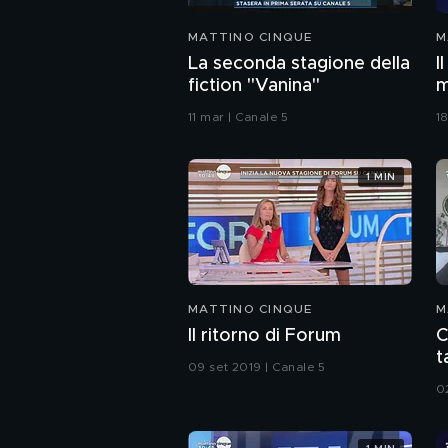
MATTINO CINQUE
M
La seconda stagione della
I
fiction "Vanina"
m
11 mar | Canale 5
18
1 MIN
MATTINO CINQUE
M
Il ritorno di Forum
C
t
09 set 2019 | Canale 5
0