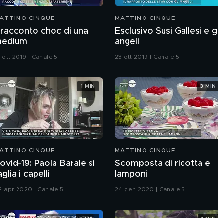
ATTINO CINQUE
MATTINO CINQUE
l racconto choc di una
Esclusivo Susi Gallesi e gl
edium
angeli
 ott 2019 | Canale 5
23 ott 2019 | Canale 5
1 MIN
3 MIN
ATTINO CINQUE
MATTINO CINQUE
ovid-19: Paola Barale si
Scomposta di ricotta e
aglia i capelli
lamponi
2 apr 2020 | Canale 5
24 gen 2020 | Canale 5