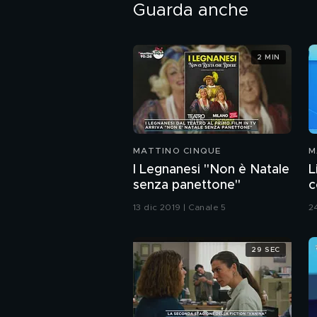
Guarda anche
2 MIN
MATTINO CINQUE
M
I Legnanesi "Non è Natale
L
senza panettone"
c
a
13 dic 2019 | Canale 5
2
29 SEC