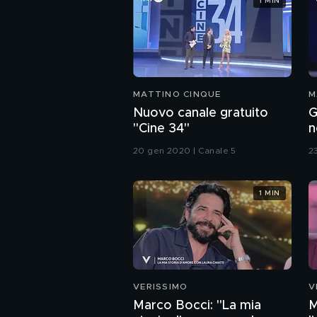
1 MIN
MATTINO CINQUE
M
Nuovo canale gratuito
G
"Cine 34"
n
20 gen 2020 | Canale 5
2
1 MIN
VERISSIMO
V
Marco Bocci: "La mia
M