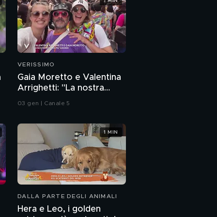
1 MIN
VERISSIMO
a
Gaia Moretto e Valentina
Arrighetti: "La nostra
vittoria più grande"
03 gen | Canale 5
1 MIN
DALLA PARTE DEGLI ANIMALI
Hera e Leo, i golden