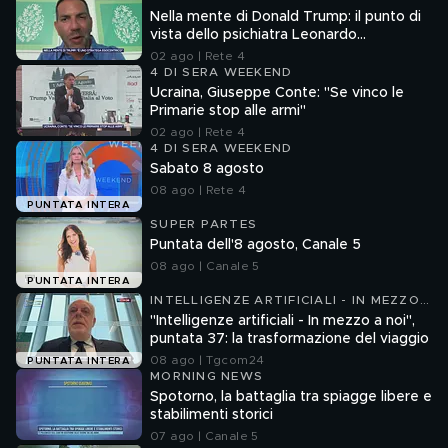
Nella mente di Donald Trump: il punto di
vista dello psichiatra Leonardo
Mendolicchio
02 ago | Rete 4
4 DI SERA WEEKEND
Ucraina, Giuseppe Conte: "Se vinco le
Primarie stop alle armi"
02 ago | Rete 4
4 DI SERA WEEKEND
Sabato 8 agosto
08 ago | Rete 4
PUNTATA INTERA
SUPER PARTES
Puntata dell'8 agosto, Canale 5
08 ago | Canale 5
PUNTATA INTERA
INTELLIGENZE ARTIFICIALI - IN MEZZO
A NOI
"Intelligenze artificiali - In mezzo a noi",
puntata 37: la trasformazione del viaggio
08 ago | Tgcom24
PUNTATA INTERA
MORNING NEWS
Spotorno, la battaglia tra spiagge libere e
stabilimenti storici
07 ago | Canale 5