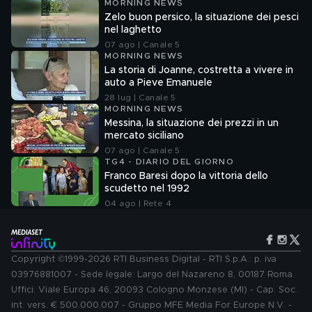
MORNING NEWS
Zelo buon persico, la situazione dei pesci
nel laghetto
07 ago | Canale 5
MORNING NEWS
La storia di Joanne, costretta a vivere in
auto a Pieve Emanuele
28 lug | Canale 5
MORNING NEWS
Messina, la situazione dei prezzi in un
mercato siciliano
07 ago | Canale 5
TG4 - DIARIO DEL GIORNO
Franco Baresi dopo la vittoria dello
scudetto nel 1992
04 ago | Rete 4
Copyright ©1999-2026 RTI Business Digital - RTI S.p.A.: p. iva
03976881007 - Sede legale: Largo del Nazareno 8, 00187 Roma.
Uffici: Viale Europa 46, 20093 Cologno Monzese (MI) - Cap. Soc.
int. vers. € 500.000.007 - Gruppo MFE Media For Europe N.V. -