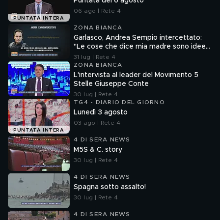
Puntata del 6 agosto
06 ago | Rete 4
PUNTATA INTERA
ZONA BIANCA
Garlasco, Andrea Sempio intercettato:
"Le cose che dice mia madre sono idee
sue"
31 lug | Rete 4
ZONA BIANCA
L'intervista al leader del Movimento 5
Stelle Giuseppe Conte
30 lug | Rete 4
TG4 - DIARIO DEL GIORNO
Lunedì 3 agosto
03 ago | Rete 4
PUNTATA INTERA
4 DI SERA NEWS
M5S & C. story
30 lug | Rete 4
4 DI SERA NEWS
Spagna sotto assalto!
30 lug | Rete 4
4 DI SERA NEWS