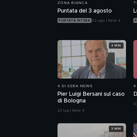
ZONA BIANCA
T
Puntata del 3 agosto
L
03 ago | Rete 4
PUNTATA INTERA
P
3 MIN
4 DI SERA NEWS
4
Pier Luigi Bersani sul caso
D
di Bologna
0
23 lug | Rete 4
3 MIN