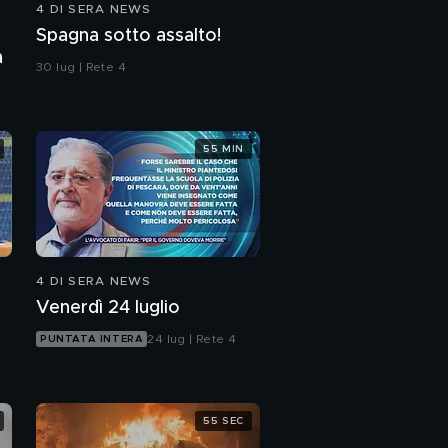
4 DI SERA NEWS
L'intercettazione di
Spagna sotto assalto!
Mirto e Paola
a
30 lug | Rete 4
Laura, il ritratto delle
figlie e di Mirto
55 MIN
L'intercettazione dei
tre arrestati
Le bugie degli assassini
di Laura
4 DI SERA NEWS
Venerdì 24 luglio
Il mistero del corpo di
Laura
24 lug | Rete 4
PUNTATA INTERA
Caso Ziliani, le altre
protagoniste
55 SEC