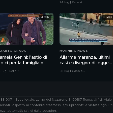
24 lug | Rete 4
4 MIN
1 MIN
UARTO GRADO
MORNING NEWS
amela Genini: l'astio di
Allarme maranza, ultimi
olci per la famiglia di
casi e disegno di legge
amela
sull'imputabilità
 lug | Rete 4
28 lug | Canale 5
76881007 - Sede legale: Largo del Nazareno 8, 00187 Roma. Uffici: Vial
ervati. Rispetto ai contenuti trasmessi e/o riprodotti è vietata ogni uti
 mezzi automatizzati di data scraping.