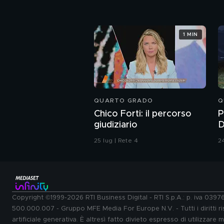
1 MIN
QUARTO GRADO
Q
Chico Forti: il percorso
P
giudiziario
D
P
25 lug | Rete 4
24
Copyright ©1999-2026 RTI Business Digital - RTI S.p.A.: p. iva 039
500.000.007 - Gruppo MFE Media For Europe N.V. - Tutti i diritti ris
artificiale generativa. È altresì fatto divieto espresso di utilizzare