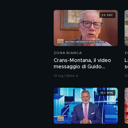
32 SEC
ZONA BIANCA
Z
Crans-Montana, il video
L
messaggio di Guido
s
Bertolaso per Leonardo
C
31 lug | Rete 4
31
Bove
s
a
153 MIN