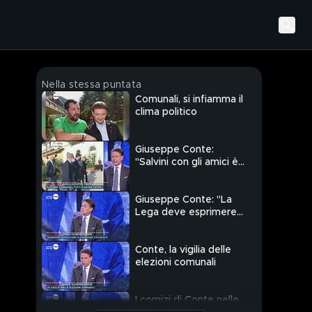
Nella stessa puntata
Comunali, si infiamma il
clima politico
Giuseppe Conte:
"Salvini con gli amici è
sempre stato
indulgente"
Giuseppe Conte: "La
Lega deve esprimere
posizioni chiare"
Conte, la vigilia delle
elezioni comunali
I comizi di Conte nelle