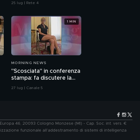
omicidio
25 lug | Rete 4
1 MIN
MORNING NEWS
"Scosciata" in conferenza
stampa: fa discutere la
vicesindaca di Livorno
27 lug | Canale 5
e Europa 46, 20093 Cologno Monzese (MI) - Cap. Soc. int. vers. €
lizzazione funzionale all'addestramento di sistemi di intelligenza