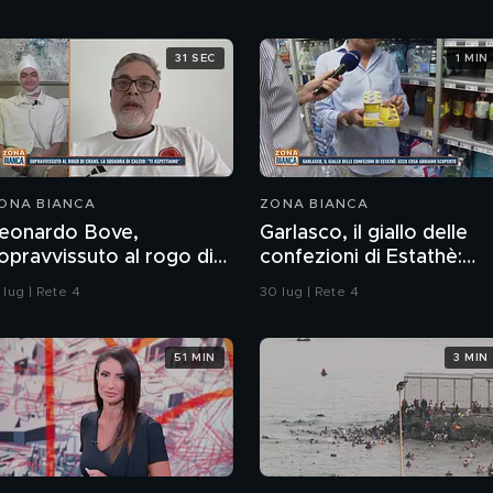
31 SEC
1 MIN
ONA BIANCA
ZONA BIANCA
eonardo Bove,
Garlasco, il giallo delle
opravvissuto al rogo di
confezioni di Estathè:
rans-Montana, la
ecco cosa abbiamo
 lug | Rete 4
30 lug | Rete 4
quadra di calcio: "Ti
scoperto
spettiamo"
51 MIN
3 MIN