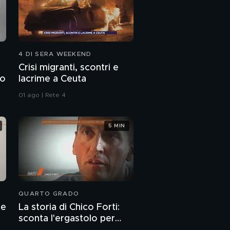
Schiacciatine di tonno
e ceci
4 DI SERA WEEKEND
Crisi migranti, scontri e
to
lacrime a Ceuta
01 ago | Rete 4
5 MIN
QUARTO GRADO
te
La storia di Chico Forti:
sconta l'ergastolo per