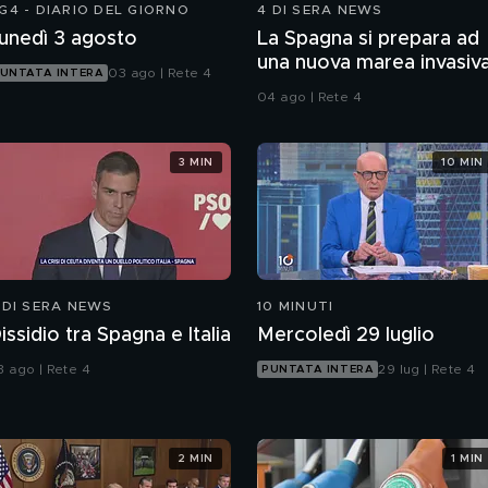
G4 - DIARIO DEL GIORNO
4 DI SERA NEWS
unedì 3 agosto
La Spagna si prepara ad
una nuova marea invasiv
03 ago | Rete 4
UNTATA INTERA
04 ago | Rete 4
3 MIN
10 MIN
 DI SERA NEWS
10 MINUTI
issidio tra Spagna e Italia
Mercoledì 29 luglio
3 ago | Rete 4
29 lug | Rete 4
PUNTATA INTERA
2 MIN
1 MIN