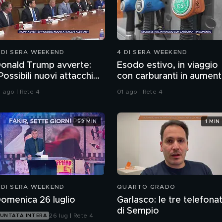
 DI SERA WEEKEND
4 DI SERA WEEKEND
onald Trump avverte:
Esodo estivo, in viaggio
Possibili nuovi attacchi
con carburanti in aumen
ll'Iran"
1 ago | Rete 4
01 ago | Rete 4
53 MIN
1 MIN
 DI SERA WEEKEND
QUARTO GRADO
omenica 26 luglio
Garlasco: le tre telefona
di Sempio
26 lug | Rete 4
UNTATA INTERA