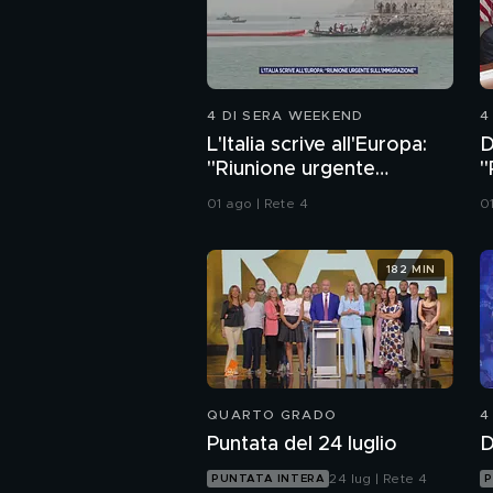
4 DI SERA WEEKEND
4
L'Italia scrive all'Europa:
D
"Riunione urgente
"
sull'immigrazione"
a
01 ago | Rete 4
0
182 MIN
QUARTO GRADO
4
Puntata del 24 luglio
D
24 lug | Rete 4
PUNTATA INTERA
P