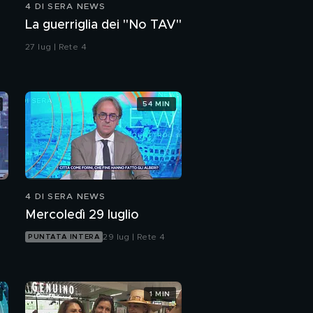
4 DI SERA NEWS
L'intercettazione di
La guerriglia dei "No TAV"
Mirto e Paola
27 lug | Rete 4
Laura, il ritratto delle
figlie e di Mirto
54 MIN
L'intercettazione dei
tre arrestati
Le bugie degli assassini
di Laura
4 DI SERA NEWS
Mercoledì 29 luglio
Il mistero del corpo di
Laura
29 lug | Rete 4
PUNTATA INTERA
Caso Ziliani, le altre
protagoniste
1 MIN