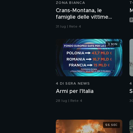
ZONA BIANCA
T
Crans-Montana, le
M
famiglie delle vittime
P
aspettano ancora
31 lug | Rete 4
giustizia
3 MIN
4 DI SERA NEWS
4
Armi per l'Italia
S
28 lug | Rete 4
30
55 SEC