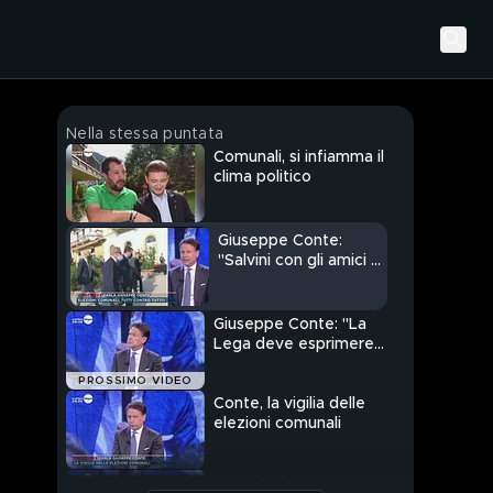
Nella stessa puntata
Comunali, si infiamma il
clima politico
Giuseppe Conte:
"Salvini con gli amici è
sempre stato
indulgente"
Giuseppe Conte: "La
Lega deve esprimere
posizioni chiare"
PROSSIMO VIDEO
Conte, la vigilia delle
elezioni comunali
I comizi di Conte nelle