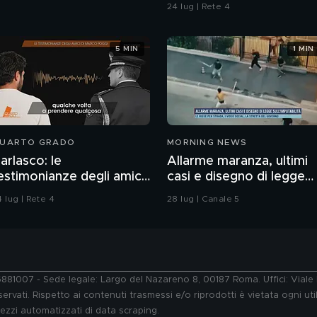
24 lug | Rete 4
5 MIN
1 MIN
UARTO GRADO
MORNING NEWS
arlasco: le
Allarme maranza, ultimi
estimonianze degli amici
casi e disegno di legge
i Marco Poggi
sull'imputabilità
 lug | Rete 4
28 lug | Canale 5
76881007 - Sede legale: Largo del Nazareno 8, 00187 Roma. Uffici: Vial
ervati. Rispetto ai contenuti trasmessi e/o riprodotti è vietata ogni uti
 mezzi automatizzati di data scraping.