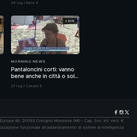
24 lug | Rete 4
1 MIN
MORNING NEWS
Pantaloncini corti: vanno
bene anche in città o solo
in spiaggia?
27 lug | Canale 5
e Europa 46, 20093 Cologno Monzese (MI) - Cap. Soc. int. vers. €
lizzazione funzionale all'addestramento di sistemi di intelligenza