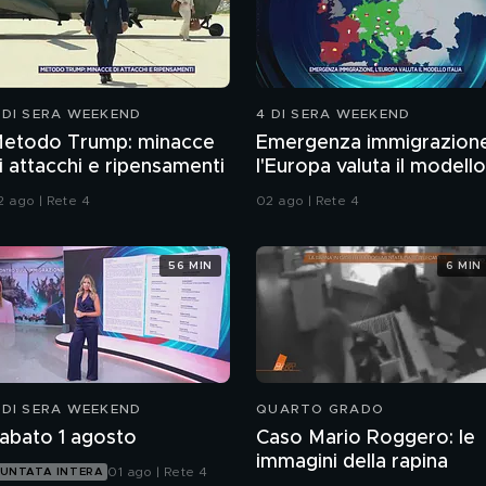
 DI SERA WEEKEND
4 DI SERA WEEKEND
etodo Trump: minacce
Emergenza immigrazion
i attacchi e ripensamenti
l'Europa valuta il modello
Italia
2 ago | Rete 4
02 ago | Rete 4
56 MIN
6 MIN
 DI SERA WEEKEND
QUARTO GRADO
abato 1 agosto
Caso Mario Roggero: le
immagini della rapina
01 ago | Rete 4
UNTATA INTERA