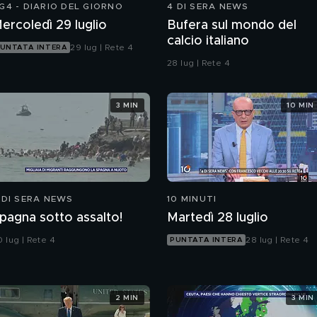
G4 - DIARIO DEL GIORNO
4 DI SERA NEWS
ercoledì 29 luglio
Bufera sul mondo del
calcio italiano
29 lug | Rete 4
UNTATA INTERA
28 lug | Rete 4
3 MIN
10 MIN
 DI SERA NEWS
10 MINUTI
pagna sotto assalto!
Martedì 28 luglio
 lug | Rete 4
28 lug | Rete 4
PUNTATA INTERA
2 MIN
3 MIN