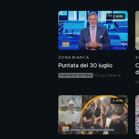
172 MIN
ZONA BIANCA
Z
Puntata del 30 luglio
C
d
30 lug | Rete 4
PUNTATA INTERA
p
31
3 MIN