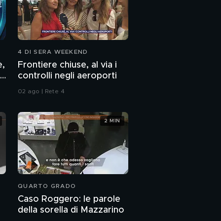
Schiacciatine di tonno
e ceci
4 DI SERA WEEKEND
e,
Frontiere chiuse, al via i
controlli negli aeroporti
02 ago | Rete 4
2 MIN
QUARTO GRADO
Caso Roggero: le parole
della sorella di Mazzarino