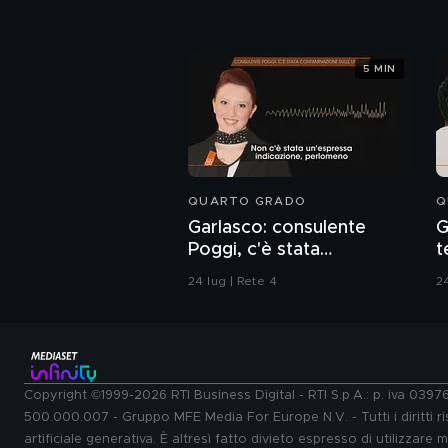
5 MIN
QUARTO GRADO
Q
Garlasco: consulente
G
Poggi, c'è stata
t
contaminazione sulle
d
24 lug | Rete 4
24
unghie?
Copyright ©1999-2026 RTI Business Digital - RTI S.p.A.: p. iva 039
500.000.007 - Gruppo MFE Media For Europe N.V. - Tutti i diritti ris
artificiale generativa. È altresì fatto divieto espresso di utilizzare