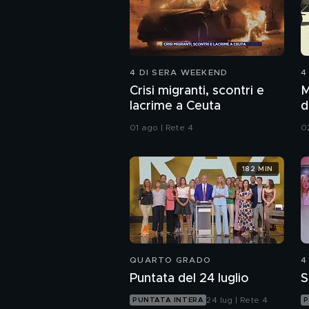
4 DI SERA WEEKEND
4
Crisi migranti, scontri e
M
lacrime a Ceuta
d
01 ago | Rete 4
0
182 MIN
QUARTO GRADO
4
Puntata del 24 luglio
S
24 lug | Rete 4
PUNTATA INTERA
P