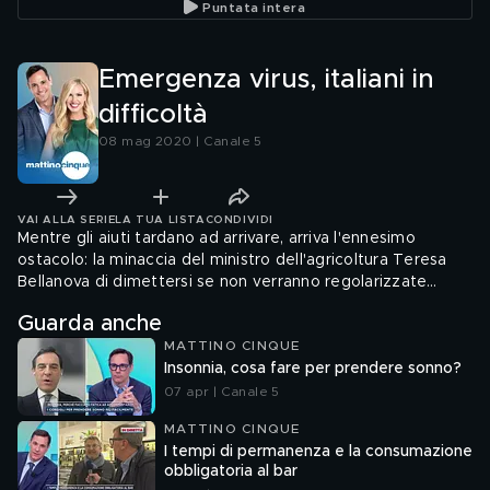
Puntata intera
Emergenza virus, italiani in
difficoltà
08 mag 2020 | Canale 5
VAI ALLA SERIE
LA TUA LISTA
CONDIVIDI
Mentre gli aiuti tardano ad arrivare, arriva l'ennesimo
ostacolo: la minaccia del ministro dell'agricoltura Teresa
Bellanova di dimettersi se non verranno regolarizzate
badanti e braccianti stranieri.
Guarda anche
MATTINO CINQUE
Insonnia, cosa fare per prendere sonno?
07 apr | Canale 5
MATTINO CINQUE
I tempi di permanenza e la consumazione
obbligatoria al bar