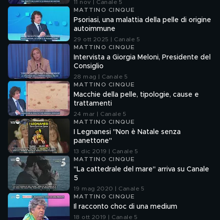
11 nov | Canale 5
MATTINO CINQUE
Psoriasi, una malattia della pelle di origine
autoimmune
29 ott 2025 | Canale 5
MATTINO CINQUE
Intervista a Giorgia Meloni, Presidente del
Consiglio
28 mag | Canale 5
MATTINO CINQUE
Macchie della pelle, tipologie, cause e
trattamenti
24 mar | Canale 5
MATTINO CINQUE
I Legnanesi "Non è Natale senza
panettone"
13 dic 2019 | Canale 5
MATTINO CINQUE
"La cattedrale del mare" arriva su Canale
5
19 mag 2020 | Canale 5
MATTINO CINQUE
Il racconto choc di una medium
18 ott 2019 | Canale 5