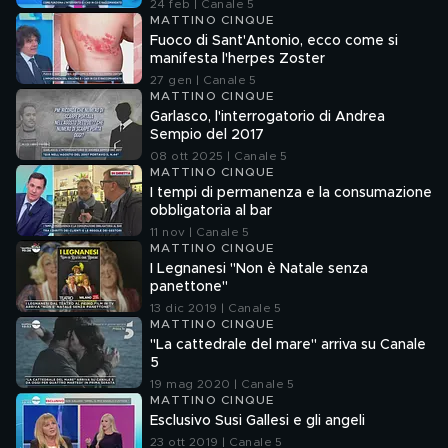
24 feb | Canale 5
MATTINO CINQUE
Fuoco di Sant'Antonio, ecco come si
manifesta l'herpes Zoster
27 gen | Canale 5
MATTINO CINQUE
Garlasco, l'interrogatorio di Andrea
Sempio del 2017
08 ott 2025 | Canale 5
MATTINO CINQUE
I tempi di permanenza e la consumazione
obbligatoria al bar
11 nov | Canale 5
MATTINO CINQUE
I Legnanesi "Non è Natale senza
panettone"
13 dic 2019 | Canale 5
MATTINO CINQUE
"La cattedrale del mare" arriva su Canale
5
19 mag 2020 | Canale 5
MATTINO CINQUE
Esclusivo Susi Gallesi e gli angeli
23 ott 2019 | Canale 5