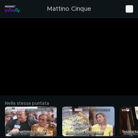
Mattino Cinque
Nella stessa puntata
Orecchiette fatte a mano:
Ciao mamma Jolanda
tradizione fuorilegge
Sicurez