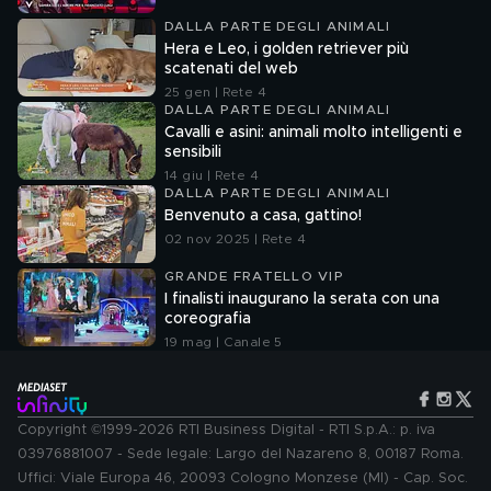
DALLA PARTE DEGLI ANIMALI
Hera e Leo, i golden retriever più
scatenati del web
25 gen | Rete 4
DALLA PARTE DEGLI ANIMALI
Cavalli e asini: animali molto intelligenti e
sensibili
14 giu | Rete 4
DALLA PARTE DEGLI ANIMALI
Benvenuto a casa, gattino!
02 nov 2025 | Rete 4
GRANDE FRATELLO VIP
I finalisti inaugurano la serata con una
coreografia
19 mag | Canale 5
Copyright ©1999-2026 RTI Business Digital - RTI S.p.A.: p. iva
03976881007 - Sede legale: Largo del Nazareno 8, 00187 Roma.
Uffici: Viale Europa 46, 20093 Cologno Monzese (MI) - Cap. Soc.