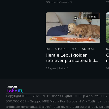
Vittorio
C
09 nov | Canale 5
2
1 MIN
DALLA PARTE DEGLI ANIMALI
D
Hera e Leo, i golden
C
retriever più scatenati del
m
web
s
25 gen | Rete 4
14
Copyright ©1999-2026 RTI Business Digital - RTI S.p.A.: p. iva 039
500.000.007 - Gruppo MFE Media For Europe N.V. - Tutti i diritti ris
artificiale generativa. È altresì fatto divieto espresso di utilizzare