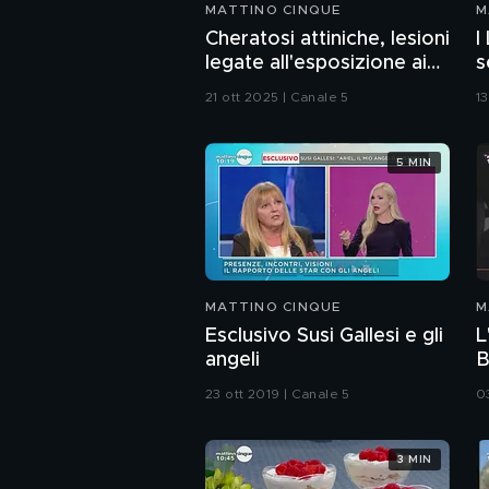
MATTINO CINQUE
M
Cheratosi attiniche, lesioni
I
legate all'esposizione ai
s
raggi UV
21 ott 2025 | Canale 5
13
5 MIN
MATTINO CINQUE
M
Esclusivo Susi Gallesi e gli
L
angeli
B
23 ott 2019 | Canale 5
0
3 MIN