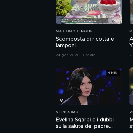
MATTINO CINQUE
M
Scomposta di ricotta e
A
lamponi
Y
24 gen 2020 | Canale 5
2
4 MIN
VERISSIMO
V
Evelina Sgarbi e i dubbi
M
sulla salute del padre
s