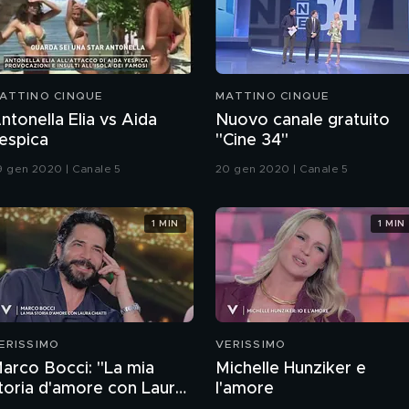
ATTINO CINQUE
MATTINO CINQUE
ntonella Elia vs Aida
Nuovo canale gratuito
espica
"Cine 34"
9 gen 2020 | Canale 5
20 gen 2020 | Canale 5
1 MIN
1 MIN
ERISSIMO
VERISSIMO
arco Bocci: "La mia
Michelle Hunziker e
toria d'amore con Laura
l'amore