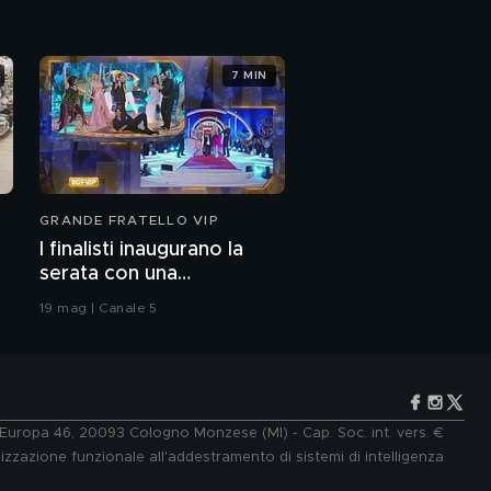
7 MIN
GRANDE FRATELLO VIP
I finalisti inaugurano la
serata con una
coreografia
19 mag | Canale 5
e Europa 46, 20093 Cologno Monzese (MI) - Cap. Soc. int. vers. €
lizzazione funzionale all'addestramento di sistemi di intelligenza