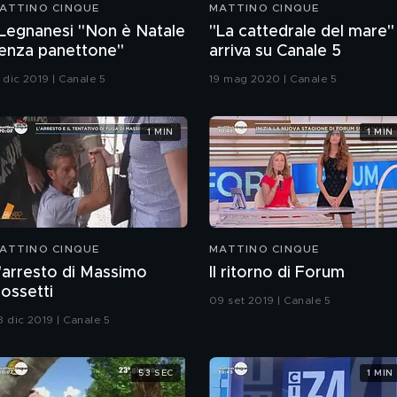
ATTINO CINQUE
MATTINO CINQUE
 Legnanesi "Non è Natale
"La cattedrale del mare"
enza panettone"
arriva su Canale 5
 dic 2019 | Canale 5
19 mag 2020 | Canale 5
1 MIN
1 MIN
ATTINO CINQUE
MATTINO CINQUE
'arresto di Massimo
Il ritorno di Forum
ossetti
09 set 2019 | Canale 5
3 dic 2019 | Canale 5
53 SEC
1 MIN