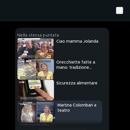
Nella stessa puntata
Ciao mamma Jolanda
Orecchiette fatte a
mano: tradizione
fuorilegge
Sicurezza alimentare
Martina Colombari a
teatro
Parla Emma Bonino