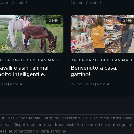
hiatti"
6 apr | Canale 5
26 apr | Canale 5
2 MIN
2 MIN
ALLA PARTE DEGLI ANIMALI
DALLA PARTE DEGLI ANIMALI
avalli e asini: animali
Benvenuto a casa,
olto intelligenti e
gattino!
ensibili
 giu | Rete 4
02 nov 2025 | Rete 4
76881007 - Sede legale: Largo del Nazareno 8, 00187 Roma. Uffici: Vial
ervati. Rispetto ai contenuti trasmessi e/o riprodotti è vietata ogni uti
 mezzi automatizzati di data scraping.