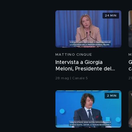
24 MIN
MATTINO CINQUE
M
Intervista a Giorgia
G
Meloni, Presidente del
c
Consiglio
V
28 mag | Canale 5
2
2 MIN