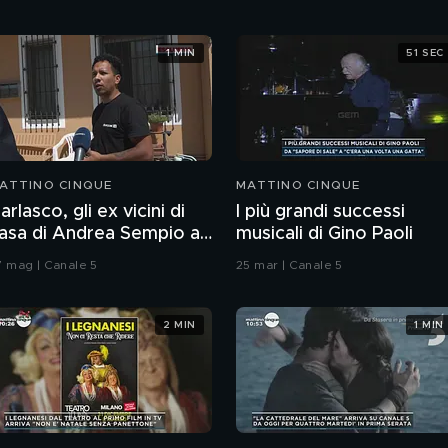
1 MIN
51 SEC
ATTINO CINQUE
MATTINO CINQUE
arlasco, gli ex vicini di
I più grandi successi
asa di Andrea Sempio a
musicali di Gino Paoli
oghera
7 mag | Canale 5
25 mar | Canale 5
2 MIN
1 MIN