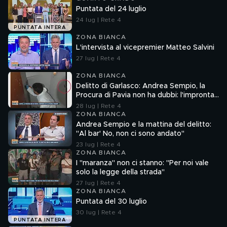
Puntata del 24 luglio
24 lug | Rete 4
PUNTATA INTERA
ZONA BIANCA
L'intervista al vicepremier Matteo Salvini
27 lug | Rete 4
ZONA BIANCA
Delitto di Garlasco: Andrea Sempio, la
Procura di Pavia non ha dubbi: l'impronta
33 è la pistola fumante
28 lug | Rete 4
ZONA BIANCA
Andrea Sempio e la mattina del delitto:
"Al bar' No, non ci sono andato"
23 lug | Rete 4
ZONA BIANCA
I "maranza" non ci stanno: "Per noi vale
solo la legge della strada"
27 lug | Rete 4
ZONA BIANCA
Puntata del 30 luglio
30 lug | Rete 4
PUNTATA INTERA