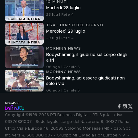
10 MINUTI
Martedì 28 luglio
28 lug | Rete 4
PUNTATA INTERA
TG4 - DIARIO DEL GIORNO
Mercoledì 29 luglio
29 lug | Rete 4
PUNTATA INTERA
MORNING NEWS
Bodyshaming, il giudizio sul corpo degli
altri
06 ago | Canale 5
MORNING NEWS
Bodyshaming, ad essere giudicati non
solo i vip
06 ago | Canale 5
Copyright ©1999-2026 RTI Business Digital - RTI S.p.A.: p. iva
03976881007 - Sede legale: Largo del Nazareno 8, 00187 Roma.
Uffici: Viale Europa 46, 20093 Cologno Monzese (MI) - Cap. Soc.
int. vers. € 500.000.007 - Gruppo MFE Media For Europe N.V. -