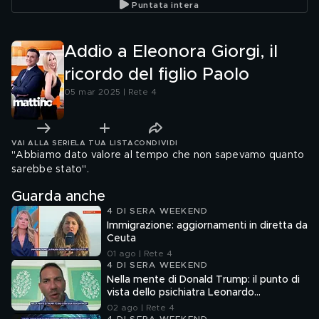
Puntata intera
rifiuti
Addio a Eleonora Giorgi, il
ricordo del figlio Paolo
05 mar 2025 | Rete 4
VAI ALLA SERIE
LA TUA LISTA
CONDIVIDI
"Abbiamo dato valore al tempo che non sapevamo quanto
sarebbe stato".
Guarda anche
4 DI SERA WEEKEND
Immigrazione: aggiornamenti in diretta da
Ceuta
01 ago | Rete 4
4 DI SERA WEEKEND
Nella mente di Donald Trump: il punto di
vista dello psichiatra Leonardo
Mendolicchio
02 ago | Rete 4