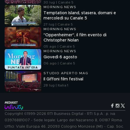
30 lug | Canale 5
MORNING NEWS
Temptation Island, stasera, domani e
mercoledì su Canale 5
27 lug | Canale 5
MORNING NEWS
"Oppenheimer", il film evento di
Christopher Nolan
05 ago | Canale 5
MORNING NEWS
Giovedì 6 agosto
06 ago | Canale 5
PUNTATA INTERA
STUDIO APERTO MAG
Il Giffoni film festival
28 lug | Italia 1
Copyright ©1999-2026 RTI Business Digital - RTI S.p.A.: p. iva
03976881007 - Sede legale: Largo del Nazareno 8, 00187 Roma.
Uffici: Viale Europa 46, 20093 Cologno Monzese (MI) - Cap. Soc.