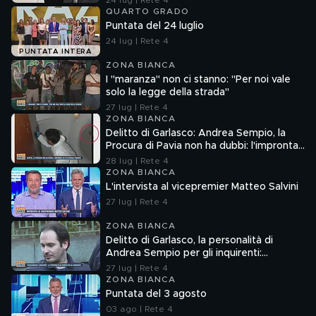
24 lug | Rete 4
QUARTO GRADO
Puntata del 24 luglio
24 lug | Rete 4
PUNTATA INTERA
ZONA BIANCA
I "maranza" non ci stanno: "Per noi vale
solo la legge della strada"
27 lug | Rete 4
ZONA BIANCA
Delitto di Garlasco: Andrea Sempio, la
Procura di Pavia non ha dubbi: l'impronta
33 è la pistola fumante
28 lug | Rete 4
ZONA BIANCA
L'intervista al vicepremier Matteo Salvini
27 lug | Rete 4
ZONA BIANCA
Delitto di Garlasco, la personalità di
Andrea Sempio per gli inquirenti:
"Ossessionato e bugiardo"
27 lug | Rete 4
ZONA BIANCA
Puntata del 3 agosto
03 ago | Rete 4