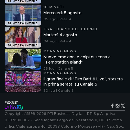
PUNTATA INTERA
10 MINUTI
Mercoledì 5 agosto
05 ago | Rete 4
PUNTATA INTERA
TG4 - DIARIO DEL GIORNO
Martedì 4 agosto
04 ago | Rete 4
PUNTATA INTERA
MORNING NEWS
Nuove emozioni e colpi di scena a
"Temptation Island"
28 lug | Canale 5
MORNING NEWS
Il gran finale di "Tim Battiti Live", stasera,
in prima serata, su Canale 5
30 lug | Canale 5
Copyright ©1999-2026 RTI Business Digital - RTI S.p.A.: p. iva
03976881007 - Sede legale: Largo del Nazareno 8, 00187 Roma.
Uffici: Viale Europa 46, 20093 Cologno Monzese (MI) - Cap. Soc.