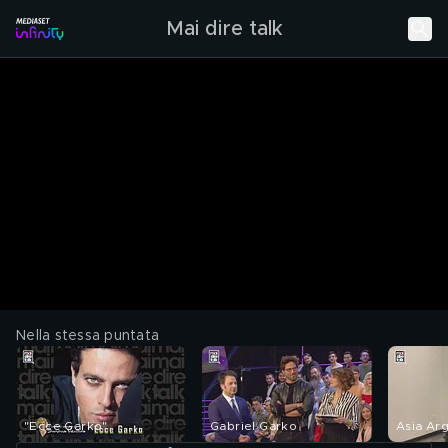
Mai dire talk
Nella stessa puntata
"Ecce Garko"
Gabriel Garko
Asia Ar