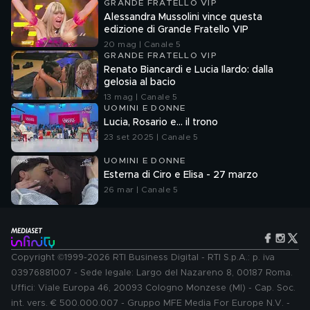
GRANDE FRATELLO VIP
Alessandra Mussolini vince questa
edizione di Grande Fratello VIP
20 mag | Canale 5
GRANDE FRATELLO VIP
Renato Biancardi e Lucia Ilardo: dalla
gelosia al bacio
13 mag | Canale 5
UOMINI E DONNE
Lucia, Rosario e... il trono
23 set 2025 | Canale 5
UOMINI E DONNE
Esterna di Ciro e Elisa - 27 marzo
26 mar | Canale 5
Copyright ©1999-2026 RTI Business Digital - RTI S.p.A.: p. iva
03976881007 - Sede legale: Largo del Nazareno 8, 00187 Roma.
Uffici: Viale Europa 46, 20093 Cologno Monzese (MI) - Cap. Soc.
int. vers. € 500.000.007 - Gruppo MFE Media For Europe N.V. -