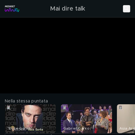
Mai dire talk
Nella stessa puntata
"Ecce Garko"
Gabriel Garko
Asia Ar