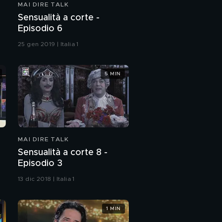
MAI DIRE TALK
Stefano Rapone
Sensualità a corte -
Episodio 6
25 gen 2019 | Italia 1
Casa Angela
5 MIN
A letto con Forest
Jerry Polemica
MAI DIRE TALK
Sensualità a corte 8 -
La reunion degli anni
Episodio 3
'90
13 dic 2018 | Italia 1
1 MIN