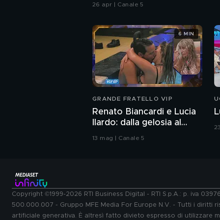
26 apr | Canale 5
6 MIN
GRANDE FRATELLO VIP
U
Renato Biancardi e Lucia
L
Ilardo: dalla gelosia al
2
bacio
13 mag | Canale 5
Copyright ©1999-2026 RTI Business Digital - RTI S.p.A.: p. iva 039
500.000.007 - Gruppo MFE Media For Europe N.V. - Tutti i diritti ris
artificiale generativa. È altresì fatto divieto espresso di utilizzare