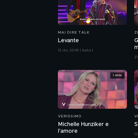
MAI DIRE TALK
Z
Levante
G
m
13 dic 2018 | Italia 1
27
1 MIN
VERISSIMO
V
Michelle Hunziker e
S
l'amore
1