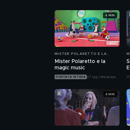
6 MIN
MISTER POLARETTO E LA
M
MAGIC MUSIC
Mister Polaretto e la
S
magic music
E
27 lug | Mediaset
17
PUNTATA INTERA
Infinity
4 MIN