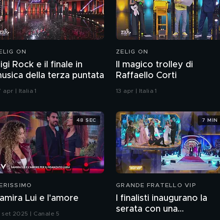
ELIG ON
ZELIG ON
igi Rock e il finale in
Il magico trolley di
usica della terza puntata
Raffaello Corti
 apr | Italia 1
13 apr | Italia 1
48 SEC
7 MIN
ERISSIMO
GRANDE FRATELLO VIP
amira Lui e l'amore
I finalisti inaugurano la
serata con una
3 set 2025 | Canale 5