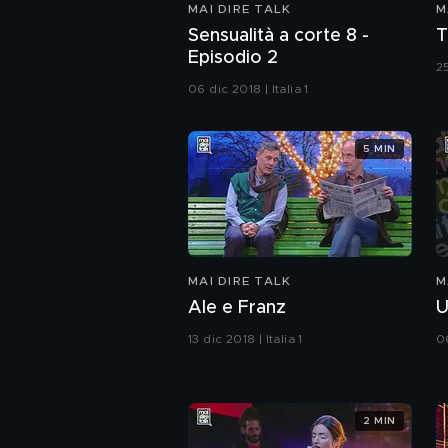
MAI DIRE TALK
M
Sensualità a corte 8 -
T
Episodio 2
25
06 dic 2018 | Italia 1
5 MIN
MAI DIRE TALK
M
Ale e Franz
U
13 dic 2018 | Italia 1
06
2 MIN