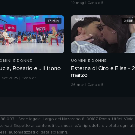
coreografia
19 mag | Canale 5
17 MIN
3 MIN
OMINI E DONNE
UOMINI E DONNE
ucia, Rosario e... il trono
Esterna di Ciro e Elisa - 
marzo
3 set 2025 | Canale 5
26 mar | Canale 5
76881007 - Sede legale: Largo del Nazareno 8, 00187 Roma. Uffici: Vial
ervati. Rispetto ai contenuti trasmessi e/o riprodotti è vietata ogni uti
 mezzi automatizzati di data scraping.