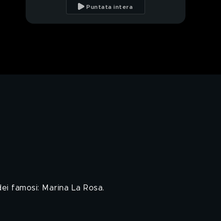
Puntata intera
PROSSIMO VIDEO
Il budino gate
Maccio Capatonda in
"Una vita normale"
Lillo e Frank Matano
Sensualità a corte 8 -
Episodio 4
TG Talk
 dei famosi: Marina La Rosa.
Casa Casamonica