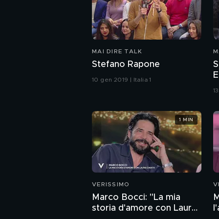
MAI DIRE TALK
M
Stefano Rapone
S
E
10 gen 2019 | Italia 1
13
1 MIN
VERISSIMO
V
Marco Bocci: "La mia
M
storia d'amore con Laura
l