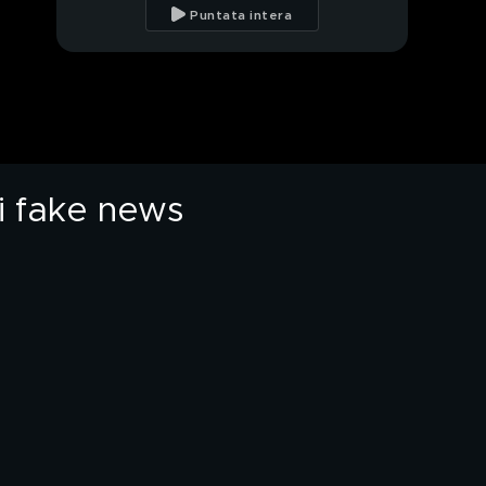
Paola Barale
Puntata intera
La sosia di Madonna
Maccio Capatonda
di fake news
L'esorcisti, un film di
Mino Male
Mirko Alessandrini, uno
dei 100 italiani più
famosi su Youtube
Giulia De Lellis, non
solo bella!
Giulia De Lellis, un po'
di chiacchiere, un po'