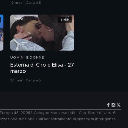
coreografia
19 mag | Canale 5
3 MIN
UOMINI E DONNE
o
Esterna di Ciro e Elisa - 27
marzo
26 mar | Canale 5
e Europa 46, 20093 Cologno Monzese (MI) - Cap. Soc. int. vers. €
lizzazione funzionale all'addestramento di sistemi di intelligenza