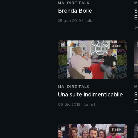
MAI DIRE TALK
M
Brenda Bolle
S
E
25 gen 2019 | Italia 1
06
3 MIN
MAI DIRE TALK
M
Una suite indimenticabile
S
E
06 dic 2018 | Italia 1
10
5 MIN