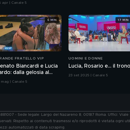
6 apr | Canale 5
6 MIN
17 MIN
RANDE FRATELLO VIP
UOMINI E DONNE
enato Biancardi e Lucia
Lucia, Rosario e... il tron
lardo: dalla gelosia al
23 set 2025 | Canale 5
acio
3 mag | Canale 5
76881007 - Sede legale: Largo del Nazareno 8, 00187 Roma. Uffici: Vial
ervati. Rispetto ai contenuti trasmessi e/o riprodotti è vietata ogni uti
 mezzi automatizzati di data scraping.