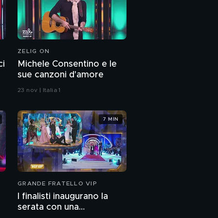
Il premier Giuseppe
Conte
Il sondaggio: Nando
Pagnoncelli e Renato
ZELIG ON
Mannheimer
ci
Michele Consentino e le
sue canzoni d'amore
Valerio Scanu
23 nov | Italia 1
7 MIN
GRANDE FRATELLO VIP
I finalisti inaugurano la
serata con una