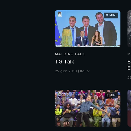
5 MIN
MAI DIRE TALK
M
TG Talk
S
E
25 gen 2019 | Italia 1
25
1 MIN