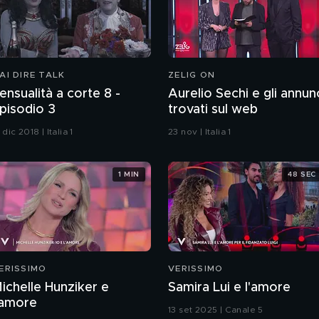
AI DIRE TALK
ZELIG ON
ensualità a corte 8 -
Aurelio Sechi e gli annun
pisodio 3
trovati sul web
 dic 2018 | Italia 1
23 nov | Italia 1
1 MIN
48 SEC
ERISSIMO
VERISSIMO
ichelle Hunziker e
Samira Lui e l'amore
'amore
13 set 2025 | Canale 5