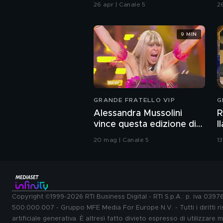
Chiatti"
26 apr | Canale 5
2
9 MIN
GRANDE FRATELLO VIP
G
Alessandra Mussolini
R
vince questa edizione di
I
Grande Fratello VIP
b
20 mag | Canale 5
1
Copyright ©1999-2026 RTI Business Digital - RTI S.p.A.: p. iva 039
500.000.007 - Gruppo MFE Media For Europe N.V. - Tutti i diritti ris
artificiale generativa. È altresì fatto divieto espresso di utilizzare