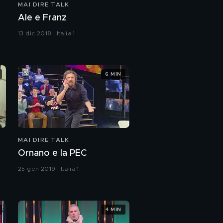
MAI DIRE TALK
I ragazzi del muretto: il
Ale e Franz
Black Black Friday
13 dic 2018 | Italia 1
A.S.M.R; che cosa è?
6 MIN
Chiaro Ferragno
The Giornalai - Love
MAI DIRE TALK
Ornano e la PEC
Asia Argento chiama
Forest!
25 gen 2019 | Italia 1
Emergenza "Negri"
4 MIN