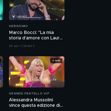
Il premier Giuseppe
Conte
Il sondaggio: Nando
Pagnoncelli e Renato
VERISSIMO
Mannheimer
Marco Bocci: "La mia
storia d'amore con Laura
Valerio Scanu
Chiatti"
26 apr | Canale 5
9 MIN
GRANDE FRATELLO VIP
Alessandra Mussolini
vince questa edizione di