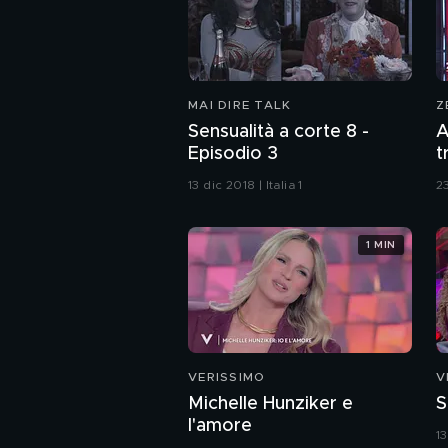
MAI DIRE TALK
Z
Sensualità a corte 8 -
A
Episodio 3
t
13 dic 2018 | Italia 1
23
1 MIN
VERISSIMO
V
Michelle Hunziker e
S
l'amore
1