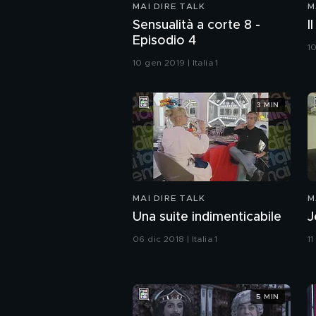
MAI DIRE TALK
M
Sensualità a corte 8 -
I
Episodio 4
10
10 gen 2019 | Italia 1
3 MIN
MAI DIRE TALK
M
Una suite indimenticabile
J
06 dic 2018 | Italia 1
11
5 MIN