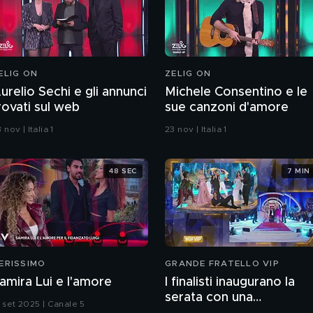
ELIG ON
ZELIG ON
urelio Sechi e gli annunci
Michele Consentino e le
rovati sul web
sue canzoni d'amore
 nov | Italia 1
23 nov | Italia 1
48 SEC
7 MIN
ERISSIMO
GRANDE FRATELLO VIP
amira Lui e l'amore
I finalisti inaugurano la
serata con una
3 set 2025 | Canale 5