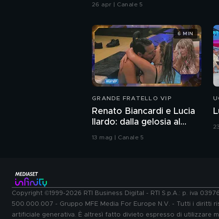
26 apr | Canale 5
6 MIN
GRANDE FRATELLO VIP
U
Renato Biancardi e Lucia
L
Ilardo: dalla gelosia al
2
bacio
13 mag | Canale 5
Copyright ©1999-2026 RTI Business Digital - RTI S.p.A.: p. iva 039
500.000.007 - Gruppo MFE Media For Europe N.V. - Tutti i diritti ris
artificiale generativa. È altresì fatto divieto espresso di utilizzare