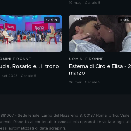
coreografia
19 mag | Canale 5
17 MIN
3 MIN
OMINI E DONNE
UOMINI E DONNE
ucia, Rosario e... il trono
Esterna di Ciro e Elisa - 
marzo
3 set 2025 | Canale 5
26 mar | Canale 5
76881007 - Sede legale: Largo del Nazareno 8, 00187 Roma. Uffici: Vial
ervati. Rispetto ai contenuti trasmessi e/o riprodotti è vietata ogni uti
 mezzi automatizzati di data scraping.