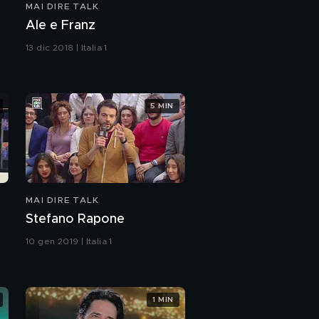
MAI DIRE TALK
I ragazzi del muretto: il
Ale e Franz
Black Black Friday
13 dic 2018 | Italia 1
A.S.M.R; che cosa è?
5 MIN
Chiaro Ferragno
The Giornalai - Love
MAI DIRE TALK
Stefano Rapone
Asia Argento chiama
Forest!
10 gen 2019 | Italia 1
Emergenza "Negri"
1 MIN
PROSSIMO VIDEO