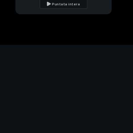
Paola Barale
Puntata intera
La sosia di Madonna
Maccio Capatonda
L'esorcisti, un film di
Mino Male
Mirko Alessandrini, uno
dei 100 italiani più
famosi su Youtube
Giulia De Lellis, non
solo bella!
Giulia De Lellis, un po'
di chiacchiere, un po' di