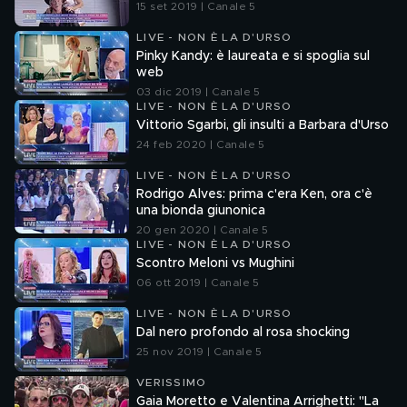
15 set 2019 | Canale 5
LIVE - NON È LA D'URSO
Pinky Kandy: è laureata e si spoglia sul
web
03 dic 2019 | Canale 5
LIVE - NON È LA D'URSO
Vittorio Sgarbi, gli insulti a Barbara d'Urso
24 feb 2020 | Canale 5
LIVE - NON È LA D'URSO
Rodrigo Alves: prima c'era Ken, ora c'è
una bionda giunonica
20 gen 2020 | Canale 5
LIVE - NON È LA D'URSO
Scontro Meloni vs Mughini
06 ott 2019 | Canale 5
LIVE - NON È LA D'URSO
Dal nero profondo al rosa shocking
25 nov 2019 | Canale 5
VERISSIMO
Gaia Moretto e Valentina Arrighetti: "La