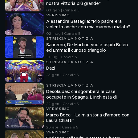
nostra vittoria più grande"
03 gen | Canale 5
VERISSIMO
Alessandra Battaglia: "Mio padre era
violento anche con mia mamma malata"
02 mag | Canale 5
STRISCIA LA NOTIZIA
Sanremo, De Martino vuole ospiti Belén
ed Emma: il curioso triangolo
10 lug | Canale 5
STRISCIA LA NOTIZIA
Dazi
23 gen | Canale 5
STRISCIA LA NOTIZIA
Desokupas: chi sgombera le case
occupate in Spagna. L'inchiesta di
Francesco Mazza
22 gen | Canale 5
VERISSIMO
Marco Bocci: "La mia storia d'amore con
Laura Chiatti"
26 apr | Canale 5
VERISSIMO