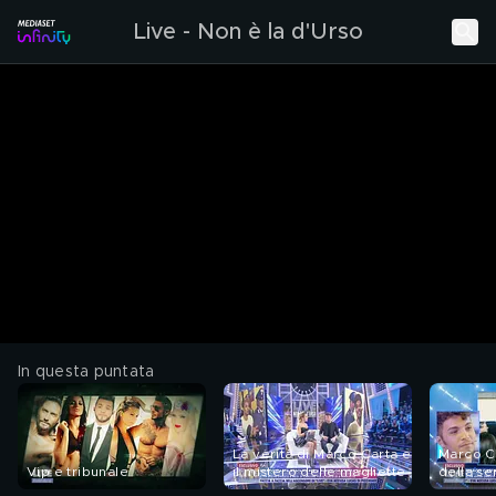
Live - Non è la d'Urso
In questa puntata
La verità di Marco Carta e
Marco Ca
Vip e tribunale
il mistero delle magliette
della s