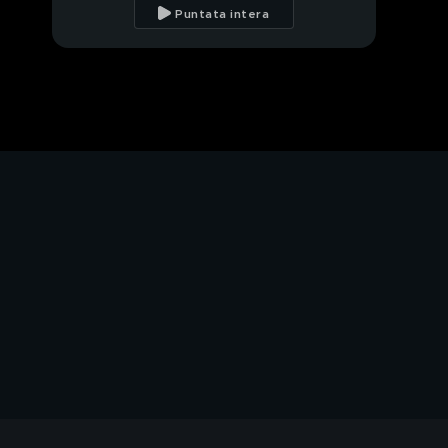
esisti grazie a me!"
Puntata intera
Carla Fracci, la danza
del "gradino"!|
Come balla Loredana?
"Al Bano papà story"
Fabrizio Corona e
Barbara d'Urso: dove
eravamo rimasti?
Le scuse di Fabrizio
Corona
Heather Parisi: non solo
Cicale