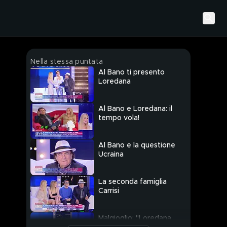
Nella stessa puntata
Al Bano ti presento
Loredana
Al Bano e Loredana: il
tempo vola!
Al Bano e la questione
Ucraina
La seconda famiglia
Carrisi
Malgioglio: "Loredana,