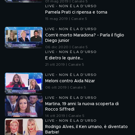
01 mag 2019 | Canale 5
LIVE - NON È LA D'URSO
Pamela Prati ci ripensa e torna
15 mag 2019 | Canale 5
LIVE - NON È LA D'URSO
Com'è morto Maradona? - Parla il figlio
Diego junior
06 dic 2020 | Canale 5
LIVE - NON È LA D'URSO
E dietro le quinte...
21 ott 2019 | Canale 5
LIVE - NON È LA D'URSO
Meloni contro Aida Nizar
06 ott 2019 | Canale 5
LIVE - NON È LA D'URSO
Martina, 19 anni: la nuova scoperta di
Rocco Siffredi
14 ott 2019 | Canale 5
LIVE - NON È LA D'URSO
Rodrigo Alves, il Ken umano, è diventato
Barbie!