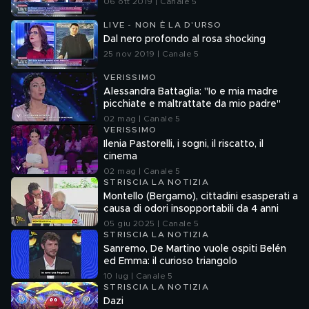
06 ott 2019 | Canale 5
LIVE - NON È LA D'URSO
Dal nero profondo al rosa shocking
25 nov 2019 | Canale 5
VERISSIMO
Alessandra Battaglia: "Io e mia madre
picchiate e maltrattate da mio padre"
02 mag | Canale 5
VERISSIMO
Ilenia Pastorelli, i sogni, il riscatto, il
cinema
02 mag | Canale 5
STRISCIA LA NOTIZIA
Montello (Bergamo), cittadini esasperati a
causa di odori insopportabili da 4 anni
05 giu 2025 | Canale 5
STRISCIA LA NOTIZIA
Sanremo, De Martino vuole ospiti Belén
ed Emma: il curioso triangolo
10 lug | Canale 5
STRISCIA LA NOTIZIA
Dazi