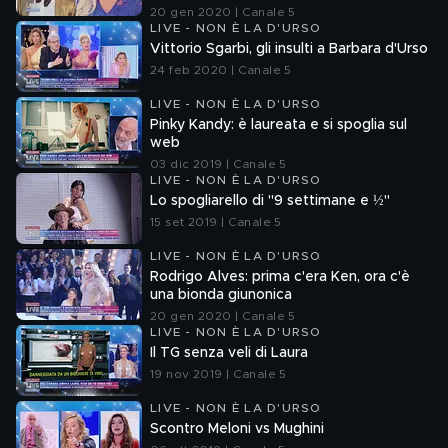
20 gen 2020 | Canale 5
LIVE - NON È LA D'URSO
Vittorio Sgarbi, gli insulti a Barbara d'Urso
24 feb 2020 | Canale 5
LIVE - NON È LA D'URSO
Pinky Kandy: è laureata e si spoglia sul
web
03 dic 2019 | Canale 5
LIVE - NON È LA D'URSO
Lo spogliarello di "9 settimane e ½"
15 set 2019 | Canale 5
LIVE - NON È LA D'URSO
Rodrigo Alves: prima c'era Ken, ora c'è
una bionda giunonica
20 gen 2020 | Canale 5
LIVE - NON È LA D'URSO
Il TG senza veli di Laura
19 nov 2019 | Canale 5
LIVE - NON È LA D'URSO
Scontro Meloni vs Mughini