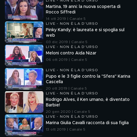
LIVE - NON È LA D'URSO
Martina, 19 anni: la nuova scoperta di
Rocco Siffredi
14 ott 2019 | Canale 5
LIVE - NON È LA D'URSO
Pinky Kandy: è laureata e si spoglia sul
web
03 dic 2019 | Canale 5
LIVE - NON È LA D'URSO
Meloni contro Aida Nizar
06 ott 2019 | Canale 5
LIVE - NON È LA D'URSO
Pupo e le 3 figlie contro la "Sfera" Karina
Cascella
20 ott 2019 | Canale 5
LIVE - NON È LA D'URSO
Rodrigo Alves, il Ken umano, è diventato
Barbie!
20 gen 2020 | Canale 5
LIVE - NON È LA D'URSO
Marina Giulia Cavalli racconta di sua figlia
13 ott 2019 | Canale 5