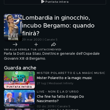
Puntata intera
Lombardia in ginocchio,
incubo Bergamo: quando
finirà?
29 mar 2020 | Canale 5
VAI ALLA SERIE
LA TUA LISTA
CONDIVIDI
Parla la Dott.ssa Stasi, Direttrice generale dell'Ospedale
Giovanni XIII di Bergamo.
Guarda anche
MISTER POLARETTO E LA MAGIC MUSIC
Mister Polaretto e la magic music
27 lug | Mediaset Infinity
PUNTATA INTERA
LIVE - NON È LA D'URSO
Che fine ha fatto il mago Do
Nascimento?
02 dic 2019 | Canale 5