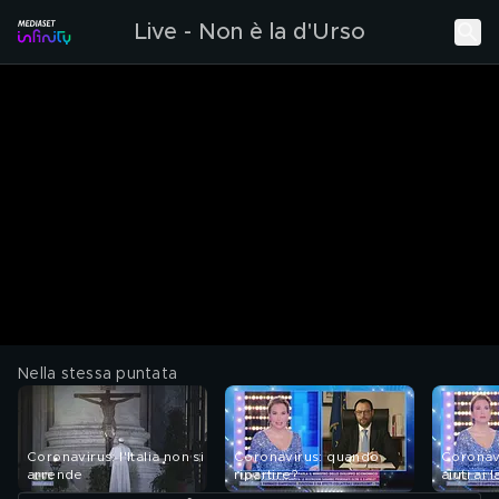
Live - Non è la d'Urso
Nella stessa puntata
Coronavirus: l'Italia non si
Coronavirus: quando
Coronavi
arrende
ripartire?
aiuti ai 
restrizio