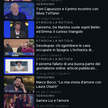
03 gen | Canale 5
VERISSIMO
Toni Capuozzo e il primo incontro con
Silvia Toffanin
30 mag | Canale 5
STRISCIA LA NOTIZIA
Sanremo, De Martino vuole ospiti Belén
ed Emma: il curioso triangolo
10 lug | Canale 5
STRISCIA LA NOTIZIA
Desokupas: chi sgombera le case
occupate in Spagna. L'inchiesta di
Francesco Mazza
22 gen | Canale 5
STRISCIA LA NOTIZIA
Il sistema fallato di una buona parte del
giornalismo online: articoli pubblicati
senza la verifica delle fonti
17 mag 2025 | Canale 5
VERISSIMO
Marco Bocci: "La mia storia d'amore con
Laura Chiatti"
26 apr | Canale 5
VERISSIMO
Samira Lui e l'amore
13 set 2025 | Canale 5