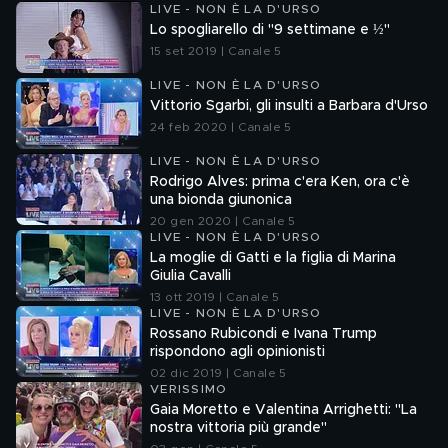
LIVE - NON È LA D'URSO
Lo spogliarello di "9 settimane e ½"
15 set 2019 | Canale 5
LIVE - NON È LA D'URSO
Vittorio Sgarbi, gli insulti a Barbara d'Urso
24 feb 2020 | Canale 5
LIVE - NON È LA D'URSO
Rodrigo Alves: prima c'era Ken, ora c'è
una bionda giunonica
20 gen 2020 | Canale 5
LIVE - NON È LA D'URSO
La moglie di Gatti e la figlia di Marina
Giulia Cavalli
13 ott 2019 | Canale 5
LIVE - NON È LA D'URSO
Rossano Rubicondi e Ivana Trump
rispondono agli opinionisti
02 dic 2019 | Canale 5
VERISSIMO
Gaia Moretto e Valentina Arrighetti: "La
nostra vittoria più grande"