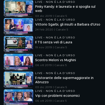
LIVE - NON È LA D'URSO
Pinky Kandy: è laureata e si spoglia sul
web
03 dic 2019 | Canale 5
LIVE - NON È LA D'URSO
Vittorio Sgarbi, gli insulti a Barbara d'Urso
24 feb 2020 | Canale 5
LIVE - NON È LA D'URSO
Il TG senza veli di Laura
19 nov 2019 | Canale 5
LIVE - NON È LA D'URSO
Scontro Meloni vs Mughini
06 ott 2019 | Canale 5
LIVE - NON È LA D'URSO
Il ristorante delle supermaggiorate in
Abruzzo
03 dic 2019 | Canale 5
LIVE - NON È LA D'URSO
Vip con problemi economici
06 ott 2019 | Canale 5