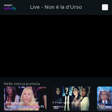
Live - Non è la d'Urso
Nella stessa puntata
Mariana Nannis: " Mio
Il Prati-gate non va in
marito Caniggia lasciava i
vacanza
La frase
bambini in un bordello"