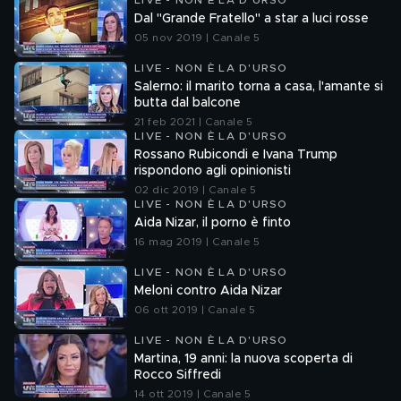
LIVE - NON È LA D'URSO
Dal "Grande Fratello" a star a luci rosse
05 nov 2019 | Canale 5
LIVE - NON È LA D'URSO
Salerno: il marito torna a casa, l'amante si
butta dal balcone
21 feb 2021 | Canale 5
LIVE - NON È LA D'URSO
Rossano Rubicondi e Ivana Trump
rispondono agli opinionisti
02 dic 2019 | Canale 5
LIVE - NON È LA D'URSO
Aida Nizar, il porno è finto
16 mag 2019 | Canale 5
LIVE - NON È LA D'URSO
Meloni contro Aida Nizar
06 ott 2019 | Canale 5
LIVE - NON È LA D'URSO
Martina, 19 anni: la nuova scoperta di
Rocco Siffredi
14 ott 2019 | Canale 5