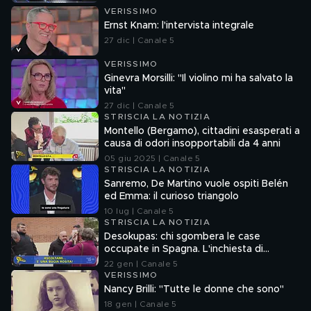
VERISSIMO
Ernst Knam: l'intervista integrale
27 dic | Canale 5
VERISSIMO
Ginevra Morsilli: "Il violino mi ha salvato la
vita"
27 dic | Canale 5
STRISCIA LA NOTIZIA
Montello (Bergamo), cittadini esasperati a
causa di odori insopportabili da 4 anni
05 giu 2025 | Canale 5
STRISCIA LA NOTIZIA
Sanremo, De Martino vuole ospiti Belén
ed Emma: il curioso triangolo
10 lug | Canale 5
STRISCIA LA NOTIZIA
Desokupas: chi sgombera le case
occupate in Spagna. L'inchiesta di
Francesco Mazza
22 gen | Canale 5
VERISSIMO
Nancy Brilli: "Tutte le donne che sono"
18 gen | Canale 5