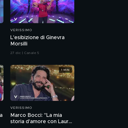
E dietro le quinte...
VERISSIMO
L'esibizione di Ginevra
Morsilli
27 dic | Canale 5
1 MIN
VERISSIMO
a
Marco Bocci: "La mia
storia d'amore con Laura