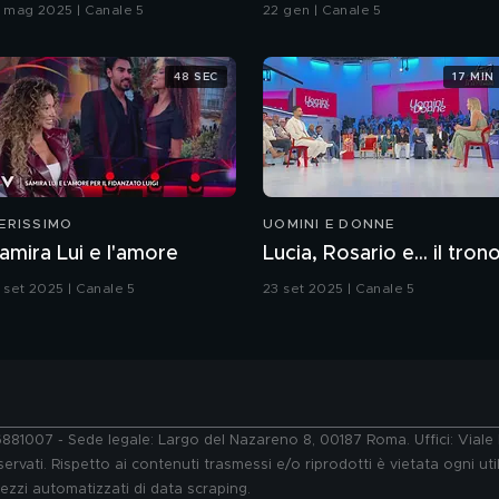
iornalismo online: articoli
Spagna. L'inchiesta di
7 mag 2025 | Canale 5
22 gen | Canale 5
ubblicati senza la verifica
Francesco Mazza
elle fonti
48 SEC
17 MIN
ERISSIMO
UOMINI E DONNE
amira Lui e l'amore
Lucia, Rosario e... il tron
3 set 2025 | Canale 5
23 set 2025 | Canale 5
76881007 - Sede legale: Largo del Nazareno 8, 00187 Roma. Uffici: Vial
ervati. Rispetto ai contenuti trasmessi e/o riprodotti è vietata ogni uti
 mezzi automatizzati di data scraping.