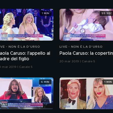
1 MIN
55 SEC
IVE - NON È LA D'URSO
LIVE - NON È LA D'URSO
aola Caruso: l'appello al
Paola Caruso: la coperti
adre del figlio
20 mar 2019 | Canale 5
0 mar 2019 | Canale 5
6 MIN
1 MIN