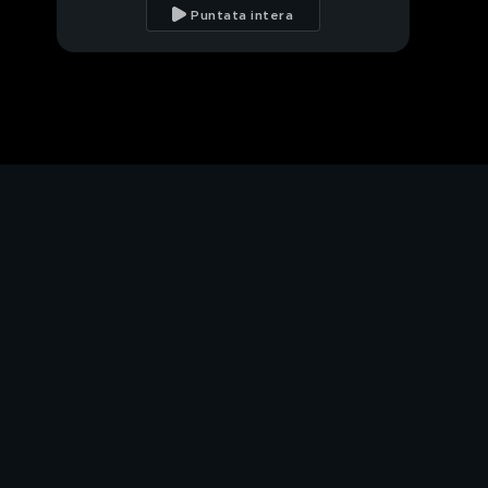
Simona Izzo story
Puntata intera
Ricky Tognazzi e
Simona Izzo si
apprestano a scendere
nell'arena
Ricky Tognazzi e
Simona Izzo nell'arena
Ricky Tognazzi e
Simona Izzo, l'amore!
Simona Izzo e Ricky
Tognazzi contro tutti
Fiat pax
Traditi e traditori