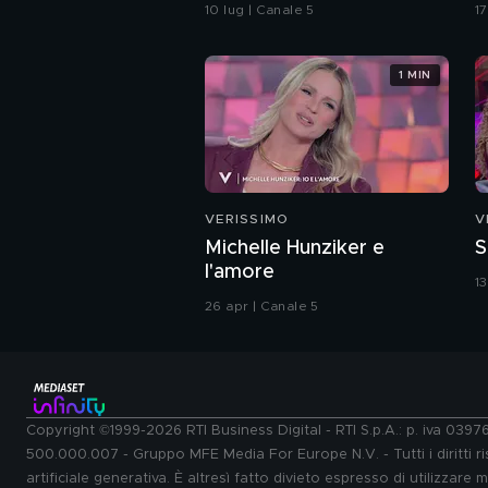
Emma: il curioso triangolo
g
10 lug | Canale 5
1
p
d
1 MIN
VERISSIMO
V
Michelle Hunziker e
S
l'amore
1
26 apr | Canale 5
Copyright ©1999-2026 RTI Business Digital - RTI S.p.A.: p. iva 039
500.000.007 - Gruppo MFE Media For Europe N.V. - Tutti i diritti ris
artificiale generativa. È altresì fatto divieto espresso di utilizzare