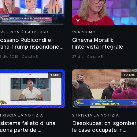
IVE - NON È LA D'URSO
VERISSIMO
ossano Rubicondi e
Ginevra Morsilli:
vana Trump rispondono
l'intervista integrale
gli opinionisti
2 dic 2019 | Canale 5
27 dic | Canale 5
4 MIN
10 MIN
TRISCIA LA NOTIZIA
STRISCIA LA NOTIZIA
l sistema fallato di una
Desokupas: chi sgomber
uona parte del
le case occupate in