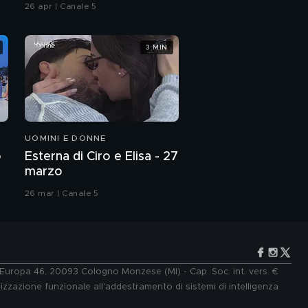
Chiatti"
26 apr | Canale 5
3 MIN
UOMINI E DONNE
o
Esterna di Ciro e Elisa - 27
marzo
26 mar | Canale 5
e Europa 46, 20093 Cologno Monzese (MI) - Cap. Soc. int. vers. €
lizzazione funzionale all'addestramento di sistemi di intelligenza