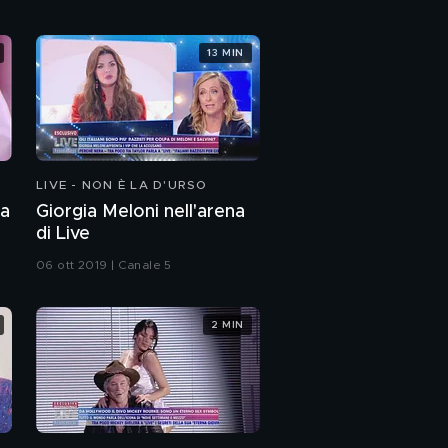
Social tradimenti
13 MIN
Doccia fredda per
Scintilla
The Caniggia affair
LIVE - NON È LA D'URSO
na
Giorgia Meloni nell'arena
di Live
Caro papà...
06 ott 2019 | Canale 5
2 MIN
La genìa di Mercedesz
Henger
PROSSIMO VIDEO
Riccardo Schicchi e
Mercedesz Henger