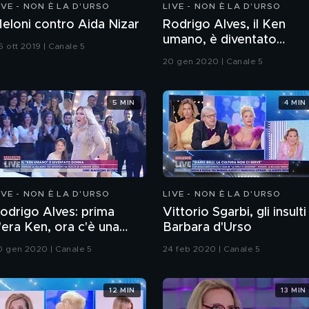
IVE - NON È LA D'URSO
LIVE - NON È LA D'URSO
eloni contro Aida Nizar
Rodrigo Alves, il Ken
umano, è diventato
6 ott 2019 | Canale 5
Barbie!
20 gen 2020 | Canale 5
5 MIN
4 MIN
IVE - NON È LA D'URSO
LIVE - NON È LA D'URSO
odrigo Alves: prima
Vittorio Sgarbi, gli insulti
'era Ken, ora c'è una
Barbara d'Urso
ionda giunonica
0 gen 2020 | Canale 5
24 feb 2020 | Canale 5
12 MIN
13 MIN