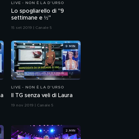
LIVE - NON È LA D'URSO
Amori Impari
Lo spogliarello di "9
settimane e ½"
15 set 2019 | Canale 5
Max Felicitas sogna
Carmen Di Pietro
9 MIN
L'amore non ha età?
Hattie Retroage, la
cougar più famosa
LIVE - NON È LA D'URSO
degli Usa
 a
Il TG senza veli di Laura
Efe Bal, la trans turca e
i suoi clienti
19 nov 2019 | Canale 5
Live Sentiment finale
2 MIN