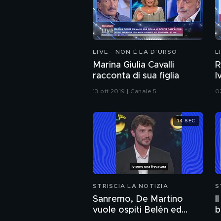
LIVE - NON È LA D'URSO
L
Marina Giulia Cavalli
R
racconta di sua figlia
I
a
13 ott 2019 | Canale 5
0
14 SEC
STRISCIA LA NOTIZIA
S
Sanremo, De Martino
I
vuole ospiti Belén ed
b