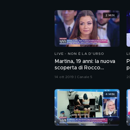
2 MIN
LIVE - NON È LA D'URSO
L
Martina, 19 anni: la nuova
P
scoperta di Rocco
p
Siffredi
14 ott 2019 | Canale 5
2
4 MIN