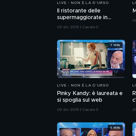
LIVE - NON È LA D'URSO
L
Il ristorante delle
M
supermaggiorate in
0
Abruzzo
03 dic 2019 | Canale 5
7 MIN
LIVE - NON È LA D'URSO
L
Pinky Kandy: è laureata e
R
si spoglia sul web
c
b
03 dic 2019 | Canale 5
2
6 MIN