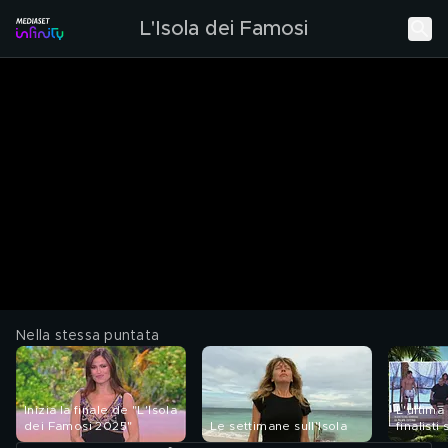
L'Isola dei Famosi
Nella stessa puntata
Inizia la finale de "L'Isola
L'ultima
dei Famosi 2025"
Le settimane sull'Isola
finalisti 