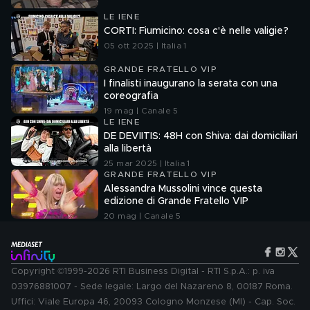
LE IENE
CORTI: Fiumicino: cosa c'è nelle valigie?
05 ott 2025 | Italia 1
GRANDE FRATELLO VIP
I finalisti inaugurano la serata con una
coreografia
19 mag | Canale 5
LE IENE
DE DEVIITIS: 48H con Shiva: dai domiciliari
alla libertà
25 mar 2025 | Italia 1
GRANDE FRATELLO VIP
Alessandra Mussolini vince questa
edizione di Grande Fratello VIP
20 mag | Canale 5
Copyright ©1999-2026 RTI Business Digital - RTI S.p.A.: p. iva
03976881007 - Sede legale: Largo del Nazareno 8, 00187 Roma.
Uffici: Viale Europa 46, 20093 Cologno Monzese (MI) - Cap. Soc.