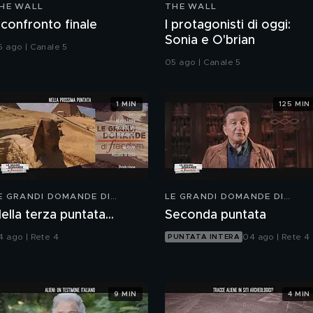
HE WALL
THE WALL
l confronto finale
I protagonisti di oggi:
Sonia e O'brian
5 ago | Canale 5
05 ago | Canale 5
1 MIN
125 MIN
E GRANDI DOMANDE DI
LE GRANDI DOMANDE DI
REEDOM
FREEDOM
ella terza puntata...
Seconda puntata
4 ago | Rete 4
04 ago | Rete 4
PUNTATA INTERA
9 MIN
4 MIN