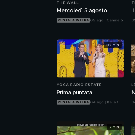
THE WALL
T
Mercoledì 5 agosto
I
05 ago | Canale 5
0
PUNTATA INTERA
146 MIN
YOGA RADIO ESTATE
L
F
Prima puntata
N
04 ago | Italia 1
0
PUNTATA INTERA
2 MIN