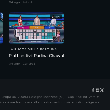
04 ago | Rete 4
"L'Isola, il mare e te" di
2 MIN
Paolo Vallesi
Omar Fantini è
eliminato dall'Isola
LA RUOTA DELLA FORTUNA
Il percorso di Omar
Fantini sull'Isola
Piatti estivi: Pudina Chawal
04 ago | Canale 5
Le emozioni dei
finalisti
Il percorso di Cristina
Plevani sull'Isola
e Europa 46, 20093 Cologno Monzese (MI) - Cap. Soc. int. vers. €
lizzazione funzionale all'addestramento di sistemi di intelligenza
Il percorso di Jey Lillo
sull'Isola