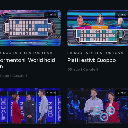
6 MIN
2 MIN
A RUOTA DELLA FORTUNA
LA RUOTA DELLA FORTUNA
ormentoni: World hold
Piatti estivi: Cuoppo
n
05 ago | Canale 5
5 ago | Canale 5
4 MIN
3 MIN