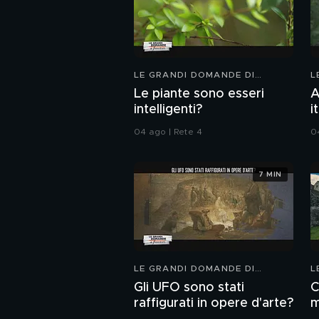
LE GRANDI DOMANDE DI
L
FREEDOM
F
Le piante sono esseri
A
intelligenti?
i
04 ago | Rete 4
0
7 MIN
LE GRANDI DOMANDE DI
L
FREEDOM
F
Gli UFO sono stati
C
raffigurati in opere d'arte?
m