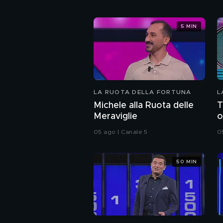
5 MIN
LA RUOTA DELLA FORTUNA
L
Michele alla Ruota delle
T
Meraviglie
o
05 ago | Canale 5
0
50 MIN