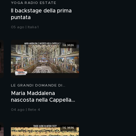
YOGA RADIO ESTATE
Una dolce sorpresa per
Il backstage della prima
Mario Adinolfi
puntata
05 ago | Italia 1
La bilancia e lo
specchio di Mario
Adinolfi
18 MIN
La prova di Jey Lillo
La prova di Mario
Adinolfi
LE GRANDI DOMANDE DI
FREEDOM
Maria Maddalena
Il videomessaggio per
nascosta nella Cappella
Loredana Cannata
Sistina?
04 ago | Rete 4
Lo specchio di
Loredana Cannata
16 MIN