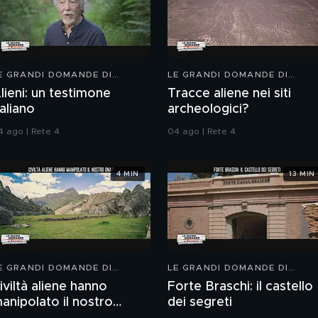
E GRANDI DOMANDE DI
LE GRANDI DOMANDE DI
REEDOM
FREEDOM
lieni: un testimone
Tracce aliene nei siti
taliano
archeologici?
4 ago | Rete 4
04 ago | Rete 4
4 MIN
13 MIN
E GRANDI DOMANDE DI
LE GRANDI DOMANDE DI
REEDOM
FREEDOM
iviltà aliene hanno
Forte Braschi: il castello
anipolato il nostro
dei segreti