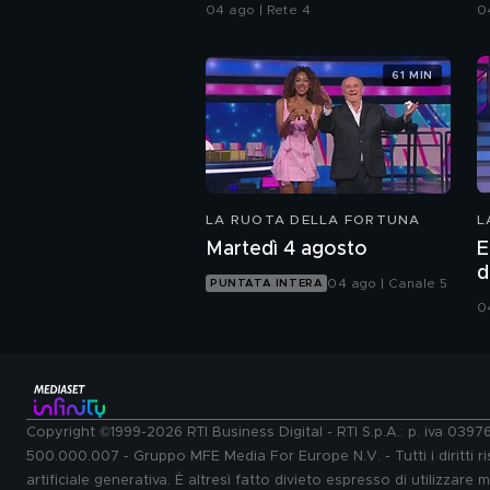
04 ago | Rete 4
0
61 MIN
LA RUOTA DELLA FORTUNA
L
Martedì 4 agosto
E
d
04 ago | Canale 5
PUNTATA INTERA
0
Copyright ©1999-2026 RTI Business Digital - RTI S.p.A.: p. iva 039
500.000.007 - Gruppo MFE Media For Europe N.V. - Tutti i diritti ris
artificiale generativa. È altresì fatto divieto espresso di utilizzare