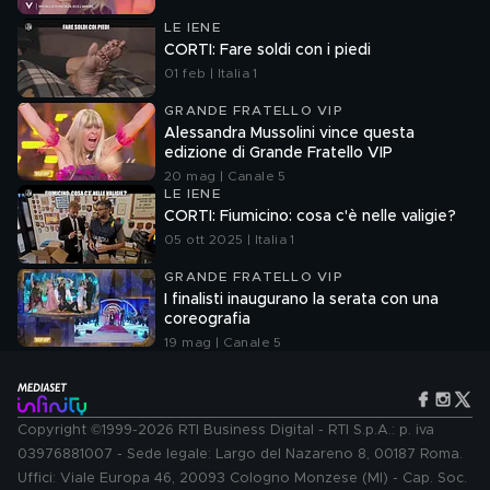
LE IENE
CORTI: Fare soldi con i piedi
01 feb | Italia 1
GRANDE FRATELLO VIP
Alessandra Mussolini vince questa
edizione di Grande Fratello VIP
20 mag | Canale 5
LE IENE
CORTI: Fiumicino: cosa c'è nelle valigie?
05 ott 2025 | Italia 1
GRANDE FRATELLO VIP
I finalisti inaugurano la serata con una
coreografia
19 mag | Canale 5
Copyright ©1999-2026 RTI Business Digital - RTI S.p.A.: p. iva
03976881007 - Sede legale: Largo del Nazareno 8, 00187 Roma.
Uffici: Viale Europa 46, 20093 Cologno Monzese (MI) - Cap. Soc.