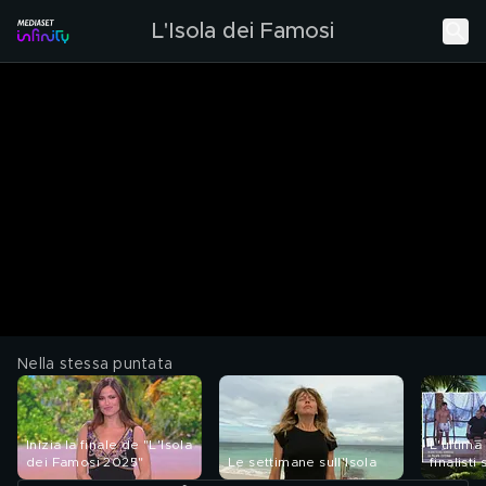
L'Isola dei Famosi
Nella stessa puntata
Inizia la finale de "L'Isola
L'ultima
dei Famosi 2025"
Le settimane sull'Isola
finalisti 