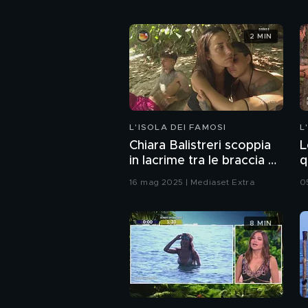
2 MIN
L'ISOLA DEI FAMOSI
L
Chiara Balistreri scoppia
L
in lacrime tra le braccia di
q
Teresanna Pugliese
16 mag 2025 | Mediaset Extra
0
8 MIN