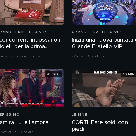
RANDE FRATELLO VIP
GRANDE FRATELLO VIP
 concorrenti indossano i
Inizia una nuova puntata 
ioielli per la prima
Grande Fratello VIP
untata
7 mar | Mediaset Extra
27 mar | Canale 5
48 SEC
10 MIN
ERISSIMO
LE IENE
amira Lui e l'amore
CORTI: Fare soldi con i
piedi
3 set 2025 | Canale 5