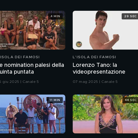
4 MIN
29 SEC
'ISOLA DEI FAMOSI
L'ISOLA DEI FAMOSI
e nomination palesi della
Lorenzo Tano: la
uinta puntata
videopresentazione
5 giu 2025 | Canale 5
07 mag 2025 | Canale 5
11 MIN
44 SEC