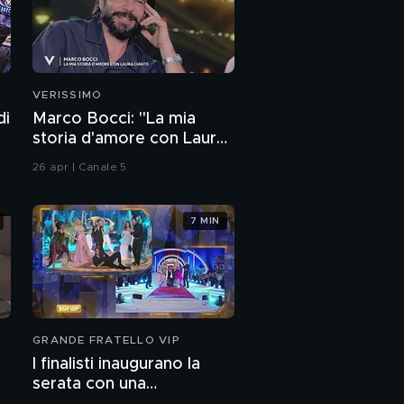
VERISSIMO
di
Marco Bocci: "La mia
storia d'amore con Laura
Chiatti"
26 apr | Canale 5
7 MIN
GRANDE FRATELLO VIP
I finalisti inaugurano la
serata con una