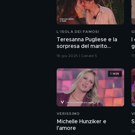
L'ISOLA DEI FAMOSI
G
Teresanna Pugliese e la
I
sorpresa del marito
g
Giovanni
p
16 giu 2025 | Canale 5
1
1 MIN
VERISSIMO
V
Michelle Hunziker e
S
l'amore
1