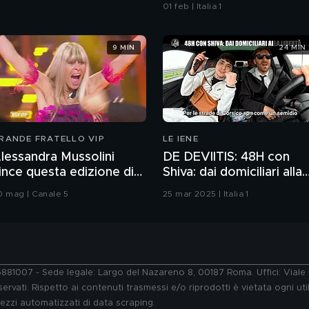
01 feb | Italia 1
9 MIN
24 MIN
RANDE FRATELLO VIP
LE IENE
lessandra Mussolini
DE DEVIITIS: 48H con
ince questa edizione di
Shiva: dai domiciliari alla
rande Fratello VIP
libertà
0 mag | Canale 5
25 mar 2025 | Italia 1
76881007 - Sede legale: Largo del Nazareno 8, 00187 Roma. Uffici: Vial
ervati. Rispetto ai contenuti trasmessi e/o riprodotti è vietata ogni uti
 mezzi automatizzati di data scraping.