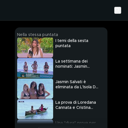
Nella stessa puntata
I temi della sesta
puntata
La settimana dei
nominati: Jasmin
Salvati, Loredana
Cannata e Teresanna
Pugliese
Jasmin Salvati è
eliminata da L'Isola Dei
Famosi
La prova di Loredana
Cannata e Cristina
Plevani
Una "dura" prova per