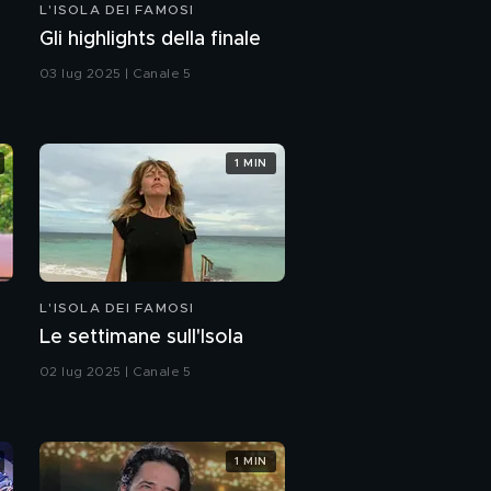
L'ISOLA DEI FAMOSI
Paolo Vallesi decide di
Gli highlights della finale
rimanere in gioco
sull'Ultima Spiaggia
03 lug 2025 | Canale 5
PROSSIMO VIDEO
Le nomination segrete
della sesta puntata
1 MIN
Le nomination palesi
della sesta puntata
Le nomination del
leader, Omar Fantini
L'ISOLA DEI FAMOSI
Le settimane sull'Isola
Gli highlights della
sesta puntata
02 lug 2025 | Canale 5
1 MIN