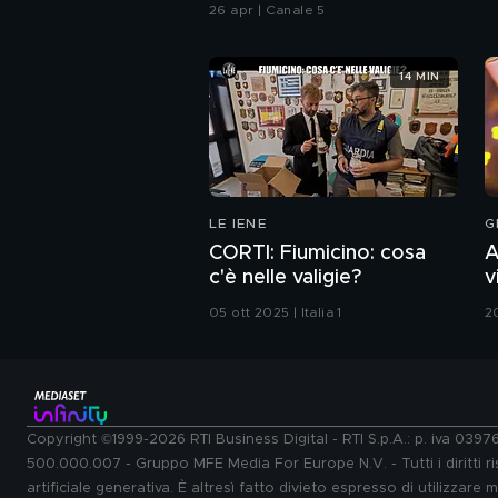
26 apr | Canale 5
14 MIN
LE IENE
G
CORTI: Fiumicino: cosa
A
c'è nelle valigie?
v
G
05 ott 2025 | Italia 1
2
Copyright ©1999-2026 RTI Business Digital - RTI S.p.A.: p. iva 039
500.000.007 - Gruppo MFE Media For Europe N.V. - Tutti i diritti ris
artificiale generativa. È altresì fatto divieto espresso di utilizzare