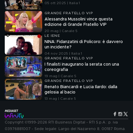
05 ott 2025 | Italia 1
GRANDE FRATELLO VIP
Alessandra Mussolini vince questa
edizione di Grande Fratello VIP
20 mag | Canale 5
LE IENE
NINA: Fidanzatini di Policoro: è davvero
un incidente?
04 nov 2025 | Italia 1
GRANDE FRATELLO VIP
I finalisti inaugurano la serata con una
coreografia
19 mag | Canale 5
GRANDE FRATELLO VIP
Renato Biancardi e Lucia Ilardo: dalla
gelosia al bacio
13 mag | Canale 5
Copyright ©1999-2026 RTI Business Digital - RTI S.p.A.: p. iva
03976881007 - Sede legale: Largo del Nazareno 8, 00187 Roma.