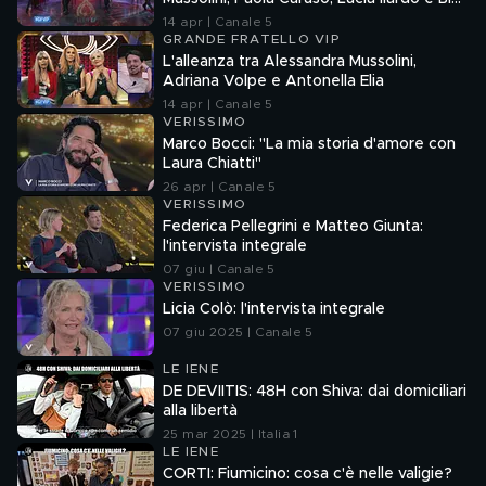
Barbara Prezia
14 apr | Canale 5
GRANDE FRATELLO VIP
L'alleanza tra Alessandra Mussolini,
Adriana Volpe e Antonella Elia
14 apr | Canale 5
VERISSIMO
Marco Bocci: "La mia storia d'amore con
Laura Chiatti"
26 apr | Canale 5
VERISSIMO
Federica Pellegrini e Matteo Giunta:
l'intervista integrale
07 giu | Canale 5
VERISSIMO
Licia Colò: l'intervista integrale
07 giu 2025 | Canale 5
LE IENE
DE DEVIITIS: 48H con Shiva: dai domiciliari
alla libertà
25 mar 2025 | Italia 1
LE IENE
CORTI: Fiumicino: cosa c'è nelle valigie?