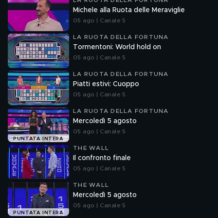
LA RUOTA DELLA FORTUNA
Michele alla Ruota delle Meraviglie
05 ago | Canale 5
LA RUOTA DELLA FORTUNA
Tormentoni: World hold on
05 ago | Canale 5
LA RUOTA DELLA FORTUNA
Piatti estivi: Cuoppo
05 ago | Canale 5
LA RUOTA DELLA FORTUNA
Mercoledì 5 agosto
05 ago | Canale 5
PUNTATA INTERA
THE WALL
Il confronto finale
05 ago | Canale 5
THE WALL
Mercoledì 5 agosto
05 ago | Canale 5
PUNTATA INTERA