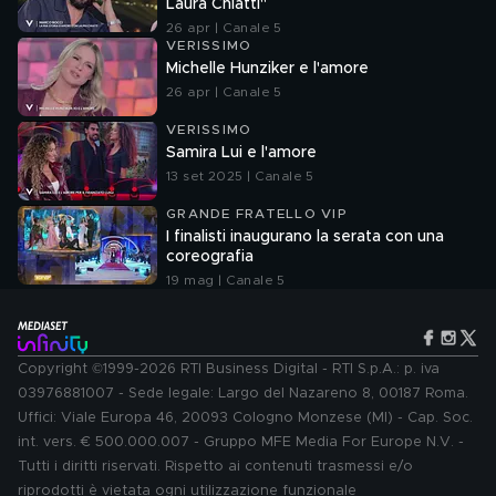
Laura Chiatti"
26 apr | Canale 5
VERISSIMO
Michelle Hunziker e l'amore
26 apr | Canale 5
VERISSIMO
Samira Lui e l'amore
13 set 2025 | Canale 5
GRANDE FRATELLO VIP
I finalisti inaugurano la serata con una
coreografia
19 mag | Canale 5
Copyright ©1999-2026 RTI Business Digital - RTI S.p.A.: p. iva
03976881007 - Sede legale: Largo del Nazareno 8, 00187 Roma.
Uffici: Viale Europa 46, 20093 Cologno Monzese (MI) - Cap. Soc.
int. vers. € 500.000.007 - Gruppo MFE Media For Europe N.V. -
Tutti i diritti riservati. Rispetto ai contenuti trasmessi e/o
riprodotti è vietata ogni utilizzazione funzionale