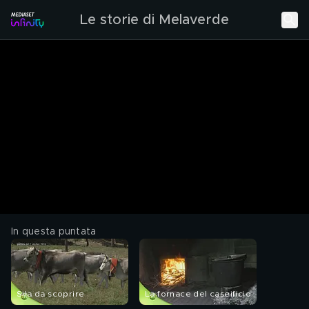
Le storie di Melaverde
In questa puntata
Sila da scoprire
La fornace del caseificio