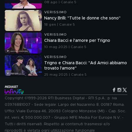
08 ago | Canale 5
VERISSIMO
Nancy Brilli: "Tutte le donne che sono"
18 gen | Canale 5
VERISSIMO
Chiara Bacci e l'amore per Trigno
10 mag 2025 | Canale 5
VERISSIMO
Trigno e Chiara Bacci: "Ad Amici abbiamo
trovato l'amore"
25 mag 2025 | Canale 5
Copyright ©1999-2026 RTI Business Digital - RTI S.p.A.: p. iva
03976881007 - Sede legale: Largo del Nazareno 8, 00187 Roma.
Uffici: Viale Europa 46, 20093 Cologno Monzese (MI) - Cap. Soc.
int. vers. € 500.000.007 - Gruppo MFE Media For Europe N.V. -
Tutti i diritti riservati. Rispetto ai contenuti trasmessi e/o
riprodotti è vietata ogni utilizzazione funzionale