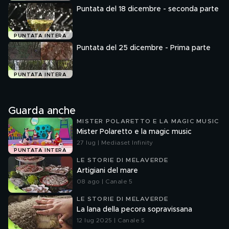
Puntata del 18 dicembre - seconda parte
PUNTATA INTERA
Puntata del 25 dicembre - Prima parte
PUNTATA INTERA
Guarda anche
MISTER POLARETTO E LA MAGIC MUSIC
Mister Polaretto e la magic music
27 lug | Mediaset Infinity
PUNTATA INTERA
LE STORIE DI MELAVERDE
Artigiani del mare
08 ago | Canale 5
LE STORIE DI MELAVERDE
La lana della pecora sopravissana
12 lug 2025 | Canale 5