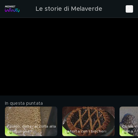
Le storie di Melaverde
In questa puntata
I pinoli, dalla raccolta alla
Come vi
produzione
La torta con i bischeri
pigna