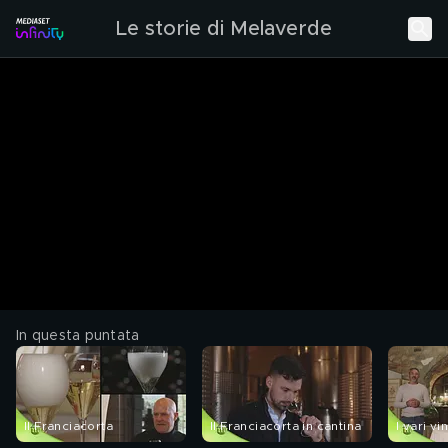
Le storie di Melaverde
In questa puntata
Il Franciacorta
Il Franciacorta in cantina
I vari vi