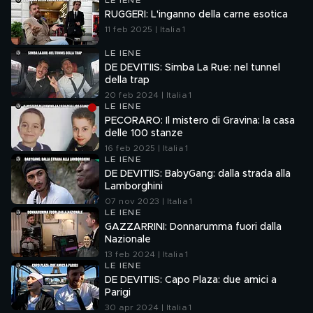
LE IENE
RUGGERI: L'inganno della carne esotica
11 feb 2025 | Italia 1
LE IENE
DE DEVITIIS: Simba La Rue: nel tunnel
della trap
20 feb 2024 | Italia 1
LE IENE
PECORARO: Il mistero di Gravina: la casa
delle 100 stanze
16 feb 2025 | Italia 1
LE IENE
DE DEVITIIS: BabyGang: dalla strada alla
Lamborghini
07 nov 2023 | Italia 1
LE IENE
GAZZARRINI: Donnarumma fuori dalla
Nazionale
13 feb 2024 | Italia 1
LE IENE
DE DEVITIIS: Capo Plaza: due amici a
Parigi
30 apr 2024 | Italia 1