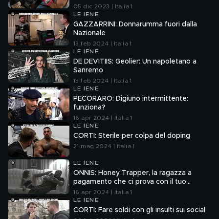
05 dic 2023 | Italia 1
LE IENE
GAZZARRINI: Donnarumma fuori dalla
Nazionale
13 feb 2024 | Italia 1
LE IENE
DE DEVITIIS: Geolier: Un napoletano a
Sanremo
13 feb 2024 | Italia 1
LE IENE
PECORARO: Digiuno intermittente:
funziona?
16 apr 2024 | Italia 1
LE IENE
CORTI: Sterile per colpa del doping
21 mag 2024 | Italia 1
LE IENE
ONNIS: Honey Trapper, la ragazza a
pagamento che ci prova con il tuo
fidanzato
16 apr 2024 | Italia 1
LE IENE
CORTI: Fare soldi con gli insulti sui social