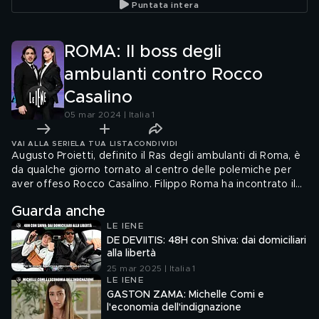
Puntata intera
ROMA: Il boss degli
ambulanti contro Rocco
Casalino
05 mar 2024 | Italia 1
VAI ALLA SERIE
LA TUA LISTA
CONDIVIDI
Augusto Proietti, definito il Ras degli ambulanti di Roma, è
da qualche giorno tornato al centro delle polemiche per
aver offeso Rocco Casalino. Filippo Roma ha incontrato il
sedicente boss delle bancarelle
Guarda anche
LE IENE
DE DEVIITIS: 48H con Shiva: dai domiciliari
alla libertà
25 mar 2025 | Italia 1
LE IENE
GASTON ZAMA: Michelle Comi e
l'economia dell'indignazione