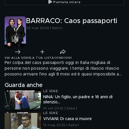
Puntata intera
BARRACO: Caos passaporti
05 mar 2024 | Italia 1
VAI ALLA SERIE
LA TUA LISTA
CONDIVIDI
Per colpa del caos passaporti oggi in Italia migliaia di
persone non possono viaggiare. I tempi di rilascio rilascio
possono arrivare fino agli 8 mesi ed è quasi impossibile a
prenotare un appuntamento. Ma a Trento, il questore e i
Guarda anche
suoi collaboratori, hanno trovato una soluzione con la quale
LE IENE
in 72 ore il passaporto è pronto
NINA: Un figlio, un padre e 16 anni di
silenzio...
14 set 2025 | Italia 1
LE IENE
VIVIANI: Di casa si muore
13 mag 2025 | Italia 1