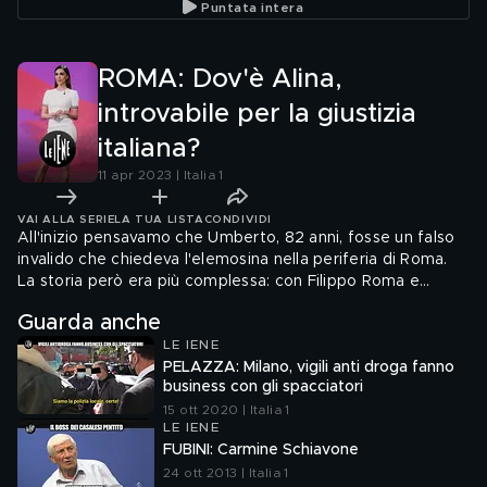
Puntata intera
assassini
ROMA: Dov'è Alina,
introvabile per la giustizia
italiana?
11 apr 2023 | Italia 1
VAI ALLA SERIE
LA TUA LISTA
CONDIVIDI
All'inizio pensavamo che Umberto, 82 anni, fosse un falso
invalido che chiedeva l'elemosina nella periferia di Roma.
La storia però era più complessa: con Filippo Roma e
Marco Occhipinti abbiamo scoperto che una donna di etnia
Guarda anche
rom, fingendosi sua figlia, gli spillerebbe un sacco di soldi
LE IENE
dalla Romania per presunte cure mediche. Ora riusciamo
PELAZZA: Milano, vigili anti droga fanno
finalmente a incontrare Alina vicino Bucarest (anche se per
business con gli spacciatori
la giustizia italiana risulta introvabile)
15 ott 2020 | Italia 1
LE IENE
FUBINI: Carmine Schiavone
24 ott 2013 | Italia 1