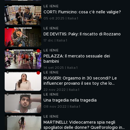
LE IENE
CORTI: Fiumicino: cosa c'è nelle valigie?
05 ott 2025 | Italia 1
LE IENE
DE DEVITIIS: Paky: Il riscatto di Rozzano
17 dic | Italia 1
LE IENE
PELAZZA: Il mercato sessuale dei
bambini
14 set 2025 | Italia 1
LE IENE
RUGGERI: Orgasmo in 30 secondi? Le
influencer provano il sex toy che lo
promette
22 nov 2022 | Italia 1
LE IENE
Una tragedia nella tragedia
08 nov 2022 | Italia 1
LE IENE
MARTINELLI: Videocamera spia negli
spogliatoi delle donne? Quell'orologio in