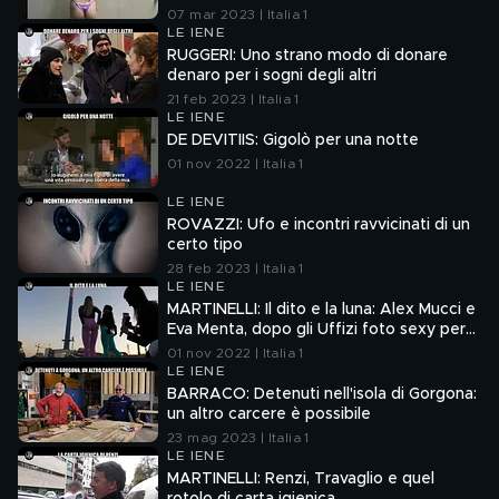
palestra
07 mar 2023 | Italia 1
LE IENE
RUGGERI: Uno strano modo di donare
denaro per i sogni degli altri
21 feb 2023 | Italia 1
LE IENE
DE DEVITIIS: Gigolò per una notte
01 nov 2022 | Italia 1
LE IENE
ROVAZZI: Ufo e incontri ravvicinati di un
certo tipo
28 feb 2023 | Italia 1
LE IENE
MARTINELLI: Il dito e la luna: Alex Mucci e
Eva Menta, dopo gli Uffizi foto sexy per
tre emergenze
01 nov 2022 | Italia 1
LE IENE
BARRACO: Detenuti nell'isola di Gorgona:
un altro carcere è possibile
23 mag 2023 | Italia 1
LE IENE
MARTINELLI: Renzi, Travaglio e quel