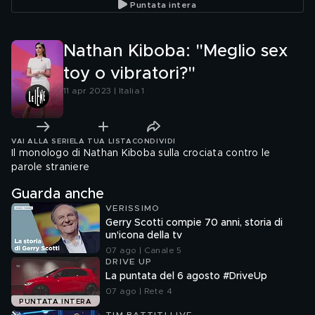
Puntata intera
assassini
Nathan Kiboba: "Meglio sex
toy o vibratori?"
11 apr 2023 | Italia 1
VAI ALLA SERIE
LA TUA LISTA
CONDIVIDI
Il monologo di Nathan Kiboba sulla crociata contro le
parole straniere
Guarda anche
VERISSIMO
Gerry Scotti compie 70 anni, storia di
un'icona della tv
07 ago | Canale 5
DRIVE UP
La puntata del 6 agosto #DriveUp
07 ago | Rete 4
PUNTATA INTERA