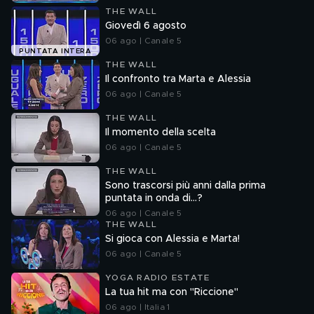
THE WALL
Giovedì 6 agosto
06 ago | Canale 5
PUNTATA INTERA
THE WALL
Il confronto tra Marta e Alessia
06 ago | Canale 5
THE WALL
Il momento della scelta
06 ago | Canale 5
THE WALL
Sono trascorsi più anni dalla prima
puntata in onda di...?
06 ago | Canale 5
THE WALL
Si gioca con Alessia e Marta!
06 ago | Canale 5
YOGA RADIO ESTATE
La tua hit ma con "Riccione"
06 ago | Italia 1