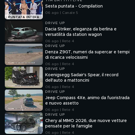
TIM BATTITI LIVE
Sesta puntata - Compilation
06 ago | Canale 5
PUNTATA INTERA
DRIVE UP
Dacia Striker, eleganza da berlina e
versatilità da station wagon
06 ago | Rete 4
DRIVE UP
Denza Z9GT, numeri da supercar e tempi
di ricarica velocissimi
06 ago | Rete 4
DRIVE UP
Koenigsegg Sadair's Spear, il record
dell'auto a mattoncini
06 ago | Rete 4
DRIVE UP
Jeep Compass 4Xe, animo da fuoristrada
e nuovo assetto
06 ago | Rete 4
DRIVE UP
Chery al MIMO 2026, due nuove vetture
pensate per le famiglie
06 ago | Rete 4