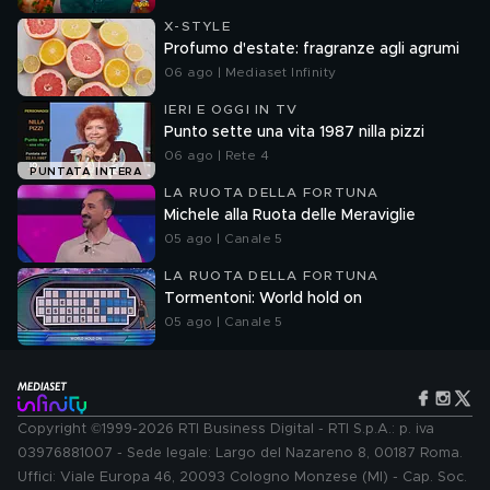
X-STYLE
Profumo d'estate: fragranze agli agrumi
06 ago | Mediaset Infinity
IERI E OGGI IN TV
Punto sette una vita 1987 nilla pizzi
06 ago | Rete 4
PUNTATA INTERA
LA RUOTA DELLA FORTUNA
Michele alla Ruota delle Meraviglie
05 ago | Canale 5
LA RUOTA DELLA FORTUNA
Tormentoni: World hold on
05 ago | Canale 5
Copyright ©1999-2026 RTI Business Digital - RTI S.p.A.: p. iva
03976881007 - Sede legale: Largo del Nazareno 8, 00187 Roma.
Uffici: Viale Europa 46, 20093 Cologno Monzese (MI) - Cap. Soc.